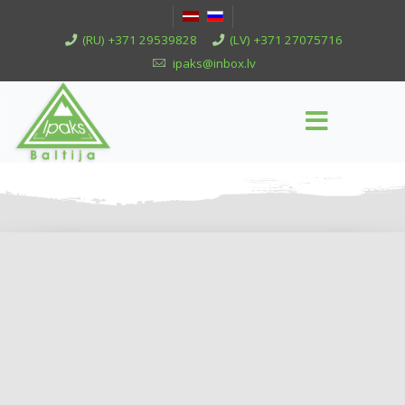
(RU) +371 29539828
(LV) +371 27075716
ipaks@inbox.lv