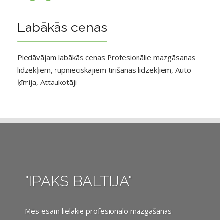
Labākās cenas
Piedāvājam labākās cenas Profesionālie mazgāsanas
līdzekļiem, rūpnieciskajiem tīrīšanas līdzekļiem, Auto
ķīmija, Attaukotāji
"IPAKS BALTIJA"
Mēs esam lielākie profesionālo mazgāšanas