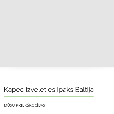
Kāpēc izvēlēties Ipaks Baltija
MŪSU PRIEKŠROCĪBAS