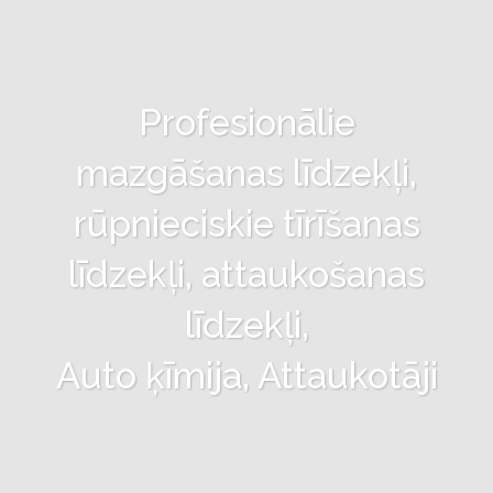
Profesionālie
mazgāšanas līdzekļi,
rūpnieciskie tīrīšanas
līdzekļi, attaukošanas
līdzekļi,
Auto ķīmija, Attaukotāji