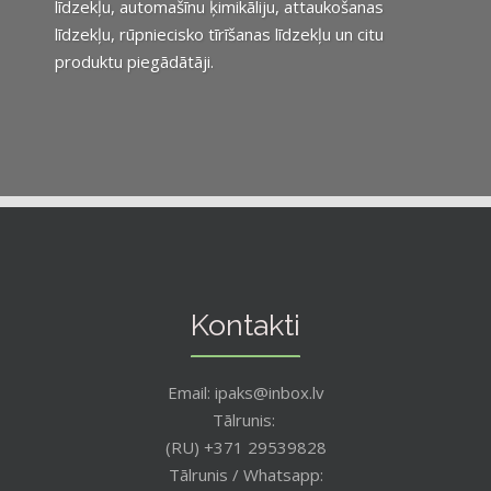
līdzekļu, automašīnu ķimikāliju, attaukošanas
līdzekļu, rūpniecisko tīrīšanas līdzekļu un citu
produktu piegādātāji.
Kontakti
Email: ipaks@inbox.lv
Tālrunis:
(RU) +371 29539828
Tālrunis / Whatsapp: