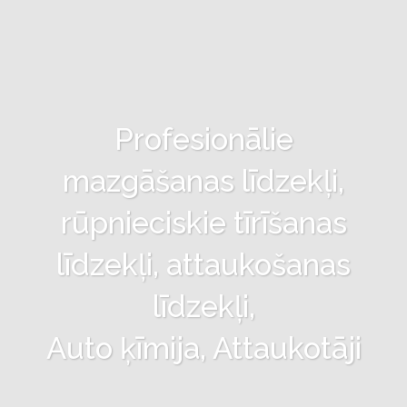
Profesionālie
mazgāšanas līdzekļi,
rūpnieciskie tīrīšanas
līdzekļi, attaukošanas
līdzekļi,
Auto ķīmija, Attaukotāji