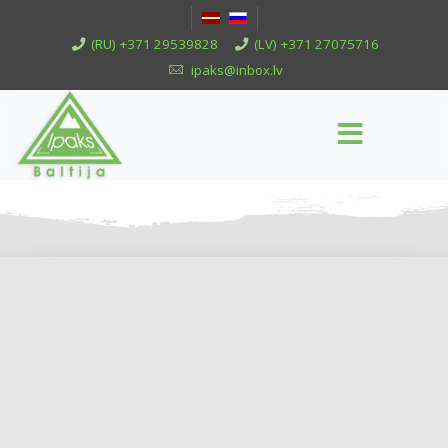
(RU) +371 29539828
(LV) +371 27075716
ipaks@inbox.lv