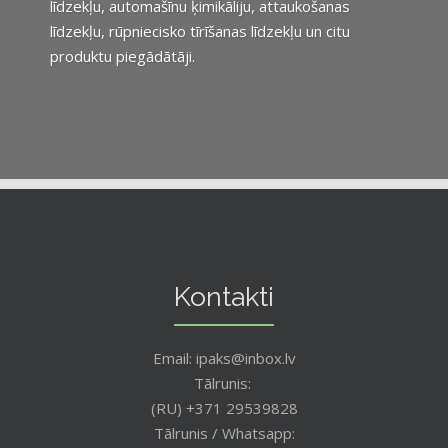
līdzekļu, automašīnu ķimikāliju, attaukošanas
līdzekļu, rūpniecisko tīrīšanas līdzekļu un citu
produktu piegādātāji.
Kontakti
Email: ipaks@inbox.lv
Tālrunis:
(RU) +371 29539828
Tālrunis / Whatsapp: