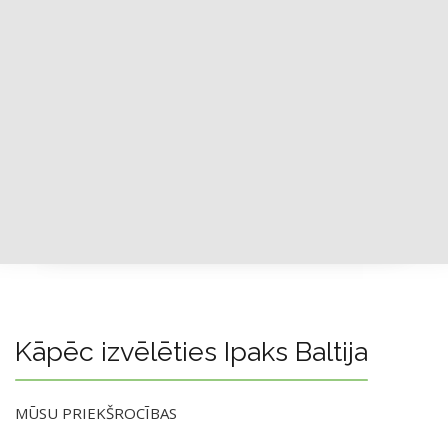
Kāpēc izvēlēties Ipaks Baltija
MŪSU PRIEKŠROCĪBAS