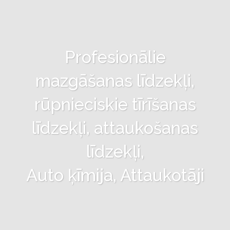
Profesionālie
mazgāšanas līdzekļi,
rūpnieciskie tīrīšanas
līdzekļi, attaukošanas
līdzekļi,
Auto ķīmija, Attaukotāji