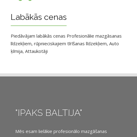
Labākās cenas
Piedāvājam labākās cenas Profesionālie mazgāsanas
līdzekļiem, rūpnieciskajiem tīrīšanas līdzekļiem, Auto
ķīmija, Attaukotāji
"IPAKS BALTIJA"
Mēs esam lielākie profesionālo mazgāšanas