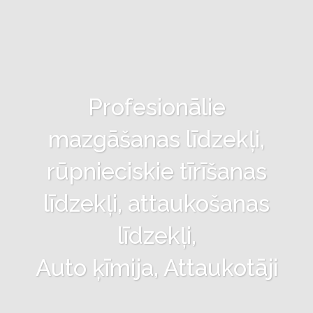
Profesionālie
mazgāšanas līdzekļi,
rūpnieciskie tīrīšanas
līdzekļi, attaukošanas
līdzekļi,
Auto ķīmija, Attaukotāji