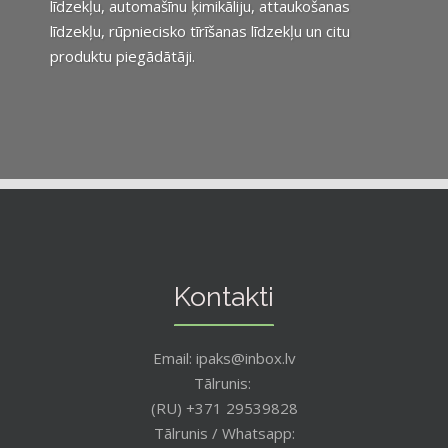
līdzekļu, automašīnu ķimikāliju, attaukošanas
līdzekļu, rūpniecisko tīrīšanas līdzekļu un citu
produktu piegādātāji.
Kontakti
Email: ipaks@inbox.lv
Tālrunis:
(RU) +371 29539828
Tālrunis / Whatsapp: