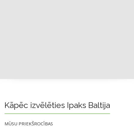
Kāpēc izvēlēties Ipaks Baltija
MŪSU PRIEKŠROCĪBAS