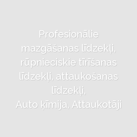
Profesionālie
mazgāšanas līdzekļi,
rūpnieciskie tīrīšanas
līdzekļi, attaukošanas
līdzekļi,
Auto ķīmija, Attaukotāji