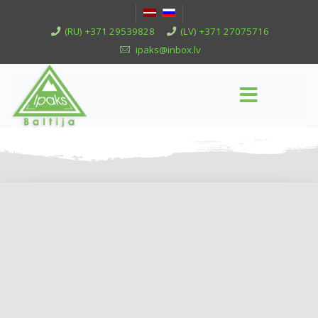
(RU) +371 29539828
(LV) +371 27075716
ipaks@inbox.lv