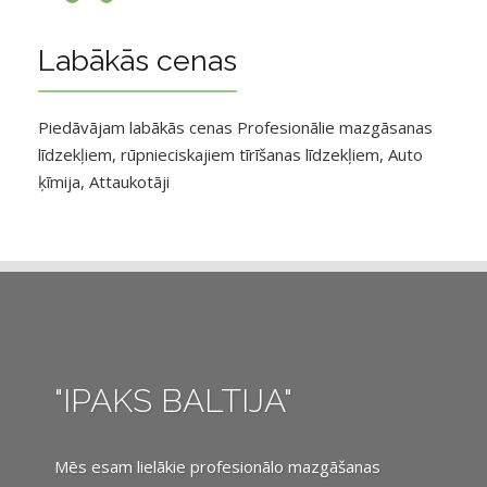
Labākās cenas
Piedāvājam labākās cenas Profesionālie mazgāsanas
līdzekļiem, rūpnieciskajiem tīrīšanas līdzekļiem, Auto
ķīmija, Attaukotāji
"IPAKS BALTIJA"
Mēs esam lielākie profesionālo mazgāšanas