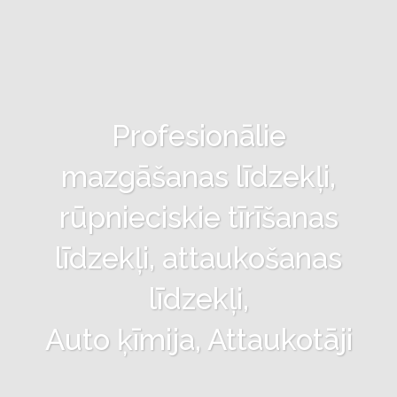
Profesionālie
mazgāšanas līdzekļi,
rūpnieciskie tīrīšanas
līdzekļi, attaukošanas
līdzekļi,
Auto ķīmija, Attaukotāji