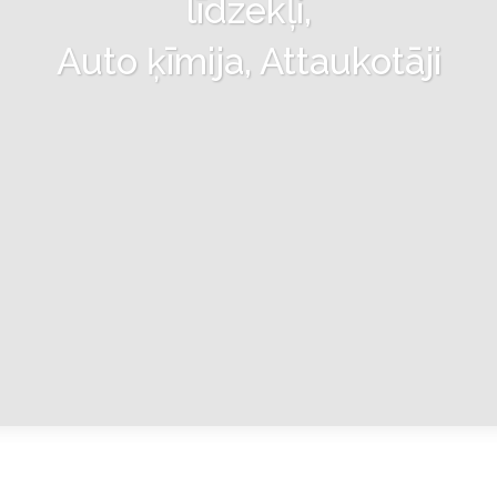
līdzekļi,
Auto ķīmija, Attaukotāji