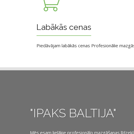
Labākās cenas
Piedāvājam labākās cenas Profesionālie mazgāsan
"IPAKS BALTIJA"
Mēs esam lielākie profesionālo mazgāšanas līdzekļu, 