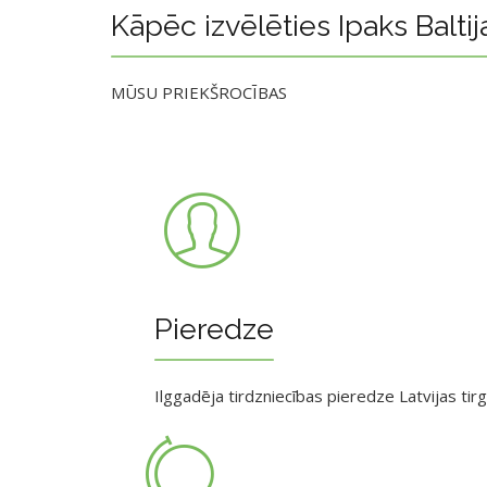
Kāpēc izvēlēties Ipaks Baltij
MŪSU PRIEKŠROCĪBAS
Pieredze
Ilggadēja tirdzniecības pieredze Latvijas tir