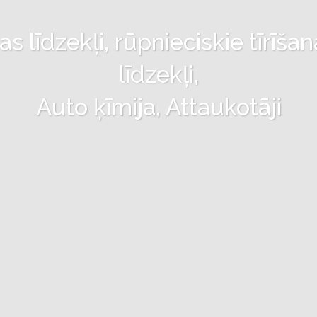
 līdzekļi, rūpnieciskie tīrīšan
līdzekļi,
Auto ķīmija, Attaukotāji