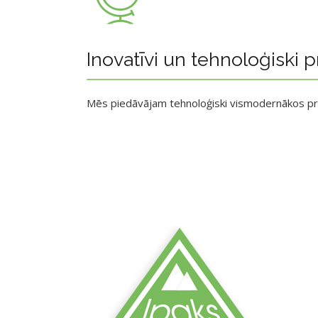
Inovatīvi un tehnoloģiski p
Mēs piedāvājam tehnoloģiski vismodernākos p