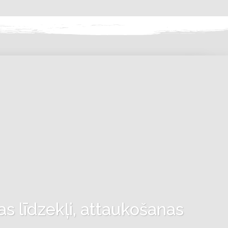
as līdzekļi, attaukošanas