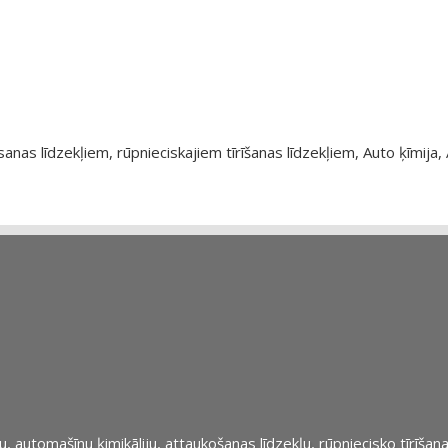
as līdzekļiem, rūpnieciskajiem tīrīšanas līdzekļiem, Auto ķīmija, 
automašīnu ķimikāliju, attaukošanas līdzekļu, rūpniecisko tīrīšana