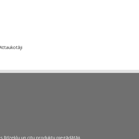
Attaukotāji
s līdzekļu un citu produktu piegādātāji.