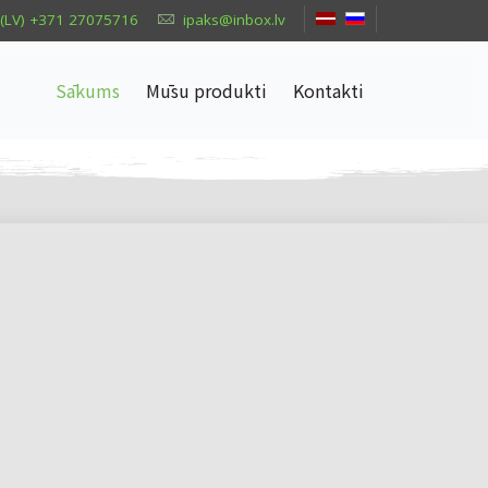
(LV) +371 27075716
ipaks@inbox.lv
Sākums
Mūsu produkti
Kontakti