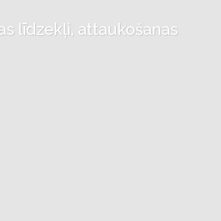
as līdzekļi, attaukošanas