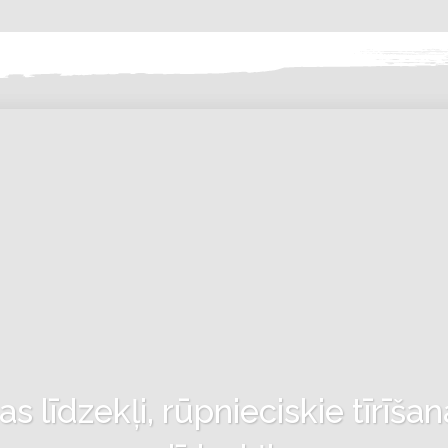
 līdzekļi, rūpnieciskie tīrīšan