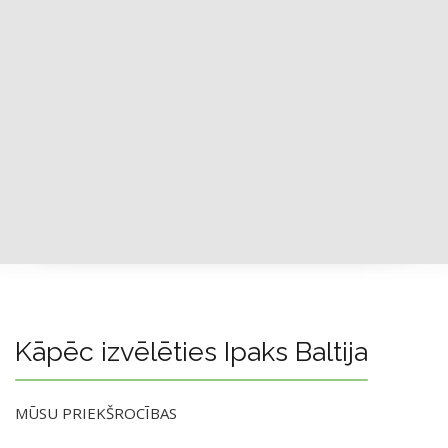
Kāpēc izvēlēties Ipaks Baltija
MŪSU PRIEKŠROCĪBAS