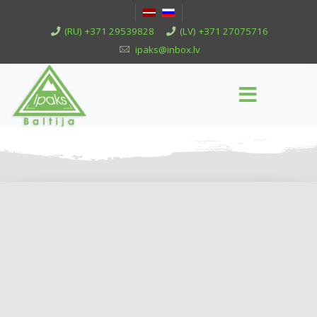
(RU) +371 29539828
(LV) +371 27075716
ipaks@inbox.lv