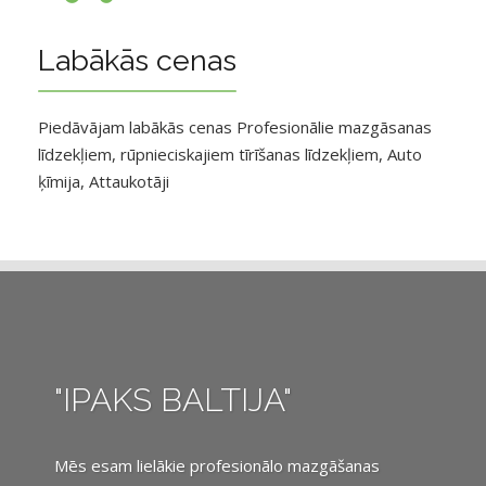
Labākās cenas
Piedāvājam labākās cenas Profesionālie mazgāsanas
līdzekļiem, rūpnieciskajiem tīrīšanas līdzekļiem, Auto
ķīmija, Attaukotāji
"IPAKS BALTIJA"
Mēs esam lielākie profesionālo mazgāšanas