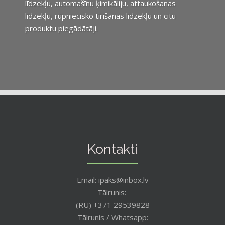
līdzekļu, automašīnu ķimikāliju, attaukošanas
līdzekļu, rūpniecisko tīrīšanas līdzekļu un citu
produktu piegādātāji.
Kontakti
Email: ipaks@inbox.lv
Tālrunis:
(RU) +371 29539828
Tālrunis / Whatsapp: