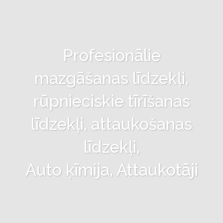
Profesionālie
mazgāšanas līdzekļi,
rūpnieciskie tīrīšanas
līdzekļi, attaukošanas
līdzekļi,
Auto ķīmija, Attaukotāji