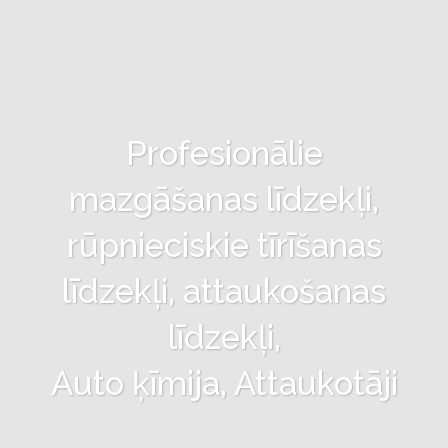
Profesionālie
mazgāšanas līdzekļi,
rūpnieciskie tīrīšanas
līdzekļi, attaukošanas
līdzekļi,
Auto ķīmija, Attaukotāji