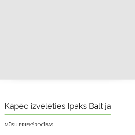
Kāpēc izvēlēties Ipaks Baltija
MŪSU PRIEKŠROCĪBAS