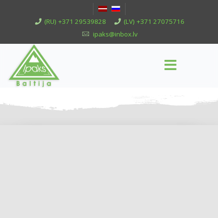
(RU) +371 29539828
(LV) +371 27075716
ipaks@inbox.lv