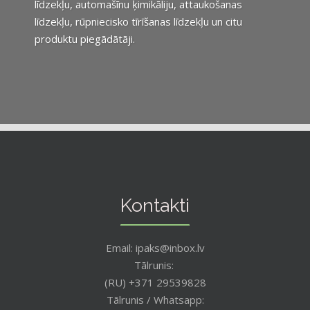
līdzekļu, automašīnu ķimikāliju, attaukošanas
līdzekļu, rūpniecisko tīrīšanas līdzekļu un citu
produktu piegādātāji.
Kontakti
Email: ipaks@inbox.lv
Tālrunis:
(RU) +371 29539828
Tālrunis / Whatsapp: