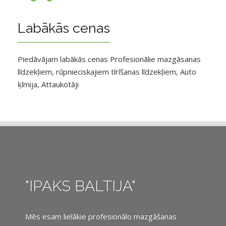
Labākās cenas
Piedāvājam labākās cenas Profesionālie mazgāsanas
līdzekļiem, rūpnieciskajiem tīrīšanas līdzekļiem, Auto
ķīmija, Attaukotāji
"IPAKS BALTIJA"
Mēs esam lielākie profesionālo mazgāšanas