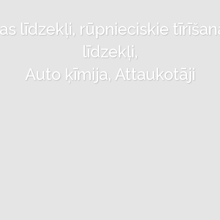
 līdzekļi, rūpnieciskie tīrīšan
līdzekļi,
Auto ķīmija, Attaukotāji