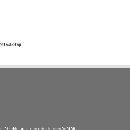
Attaukotāji
s līdzekļu un citu produktu piegādātāji.