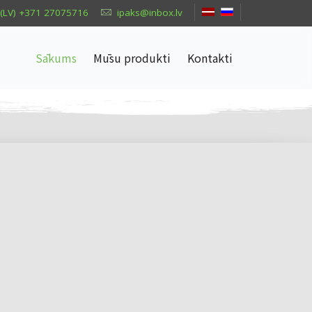
(LV) +371 27075716
ipaks@inbox.lv
Sākums
Mūsu produkti
Kontakti