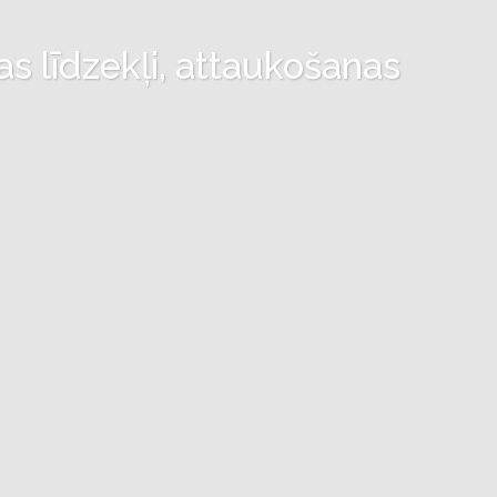
as līdzekļi, attaukošanas