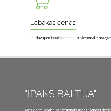
Labākās cenas
Piedāvājam labākās cenas Profesionālie mazgāsan
"IPAKS BALTIJA"
Mēs esam lielākie profesionālo mazgāšanas līdzekļu, 