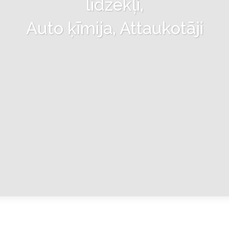
līdzekļi,
Auto ķīmija, Attaukotāji