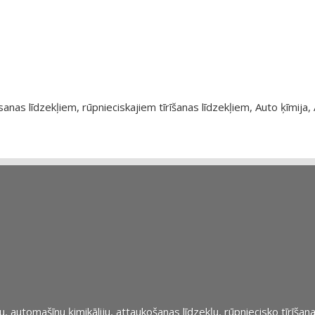
as līdzekļiem, rūpnieciskajiem tīrīšanas līdzekļiem, Auto ķīmija, 
automašīnu ķimikāliju, attaukošanas līdzekļu, rūpniecisko tīrīšana