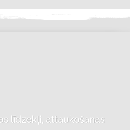
as līdzekļi, attaukošanas