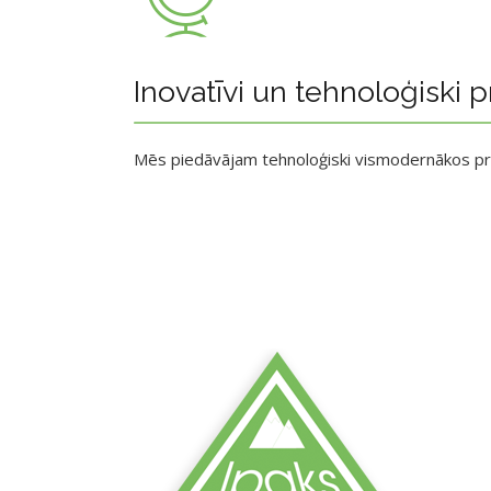
Inovatīvi un tehnoloģiski p
Mēs piedāvājam tehnoloģiski vismodernākos p