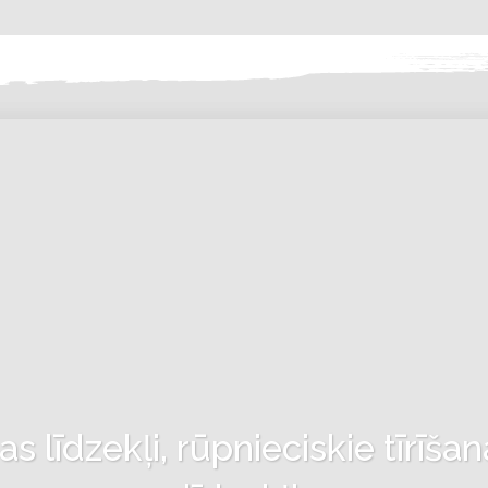
 līdzekļi, rūpnieciskie tīrīšan