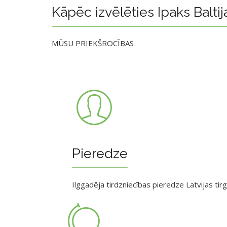
Kāpēc izvēlēties Ipaks Baltij
MŪSU PRIEKŠROCĪBAS
Pieredze
Ilggadēja tirdzniecības pieredze Latvijas tir