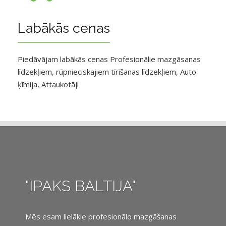
Labākās cenas
Piedāvājam labākās cenas Profesionālie mazgāsanas
līdzekļiem, rūpnieciskajiem tīrīšanas līdzekļiem, Auto
ķīmija, Attaukotāji
"IPAKS BALTIJA"
Mēs esam lielākie profesionālo mazgāšanas