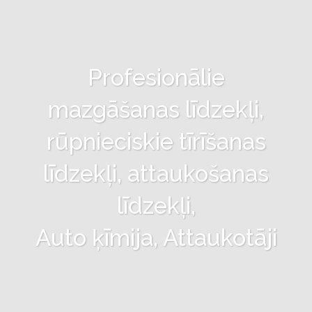
Profesionālie
mazgāšanas līdzekļi,
rūpnieciskie tīrīšanas
līdzekļi, attaukošanas
līdzekļi,
Auto ķīmija, Attaukotāji