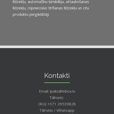
līdzekļu, automašīnu ķimikāliju, attaukošanas
līdzekļu, rūpniecisko tīrīšanas līdzekļu un citu
produktu piegādātāji.
Kontakti
Email: ipaks@inbox.lv
Tālrunis:
(RU) +371 29539828
Tālrunis / Whatsapp: