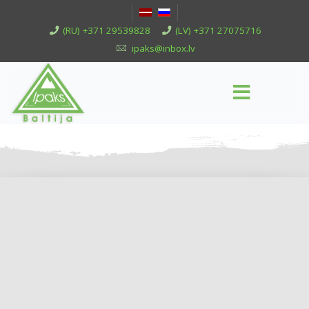
(RU) +371 29539828
(LV) +371 27075716
ipaks@inbox.lv