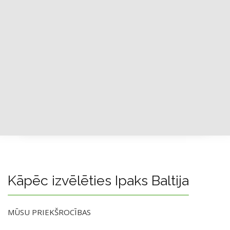
Kāpēc izvēlēties Ipaks Baltija
MŪSU PRIEKŠROCĪBAS