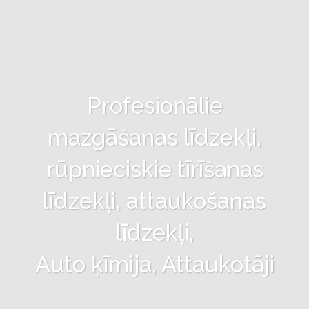
Profesionālie
mazgāšanas līdzekļi,
rūpnieciskie tīrīšanas
līdzekļi, attaukošanas
līdzekļi,
Auto ķīmija, Attaukotāji