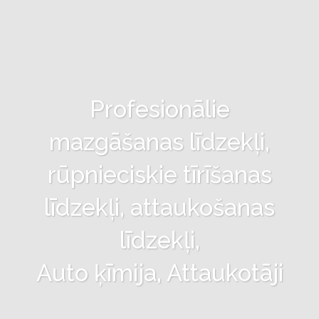
Profesionālie
mazgāšanas līdzekļi,
rūpnieciskie tīrīšanas
līdzekļi, attaukošanas
līdzekļi,
Auto ķīmija, Attaukotāji