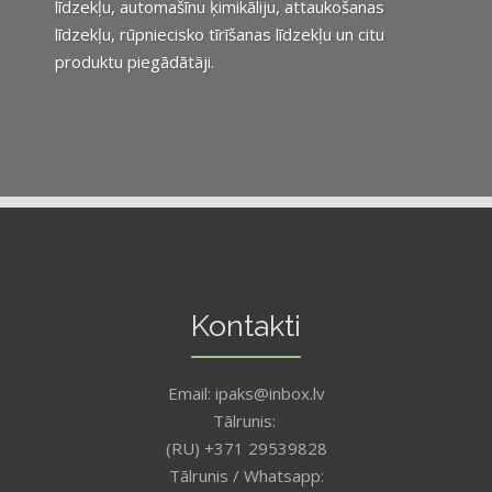
līdzekļu, automašīnu ķimikāliju, attaukošanas
līdzekļu, rūpniecisko tīrīšanas līdzekļu un citu
produktu piegādātāji.
Kontakti
Email: ipaks@inbox.lv
Tālrunis:
(RU) +371 29539828
Tālrunis / Whatsapp: