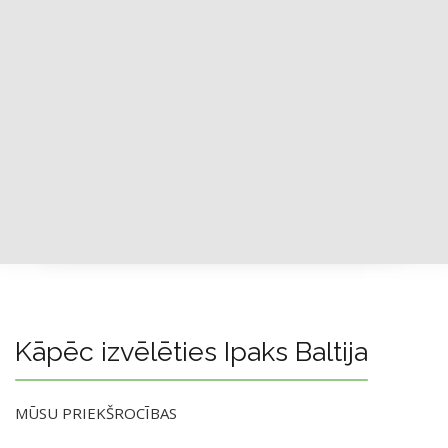
Kāpēc izvēlēties Ipaks Baltija
MŪSU PRIEKŠROCĪBAS