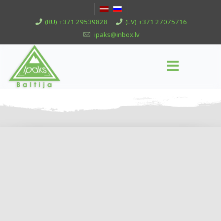
(RU) +371 29539828
(LV) +371 27075716
ipaks@inbox.lv