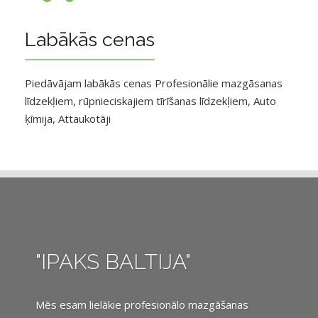
Labākās cenas
Piedāvājam labākās cenas Profesionālie mazgāsanas
līdzekļiem, rūpnieciskajiem tīrīšanas līdzekļiem, Auto
ķīmija, Attaukotāji
"IPAKS BALTIJA"
Mēs esam lielākie profesionālo mazgāšanas