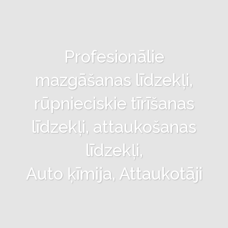
Profesionālie
mazgāšanas līdzekļi,
rūpnieciskie tīrīšanas
līdzekļi, attaukošanas
līdzekļi,
Auto ķīmija, Attaukotāji