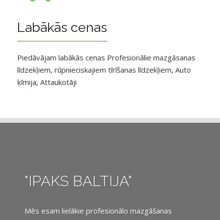
Labākās cenas
Piedāvājam labākās cenas Profesionālie mazgāsanas
līdzekļiem, rūpnieciskajiem tīrīšanas līdzekļiem, Auto
ķīmija, Attaukotāji
"IPAKS BALTIJA"
Mēs esam lielākie profesionālo mazgāšanas