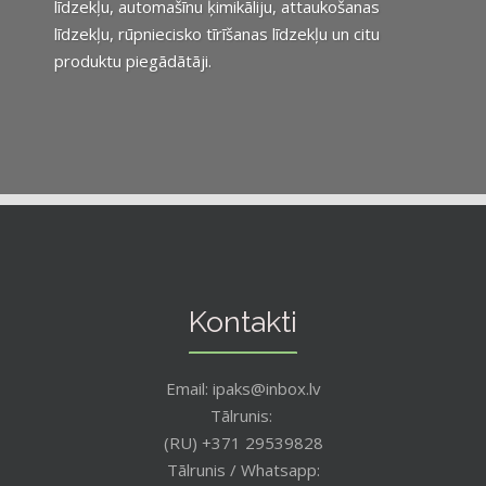
līdzekļu, automašīnu ķimikāliju, attaukošanas
līdzekļu, rūpniecisko tīrīšanas līdzekļu un citu
produktu piegādātāji.
Kontakti
Email: ipaks@inbox.lv
Tālrunis:
(RU) +371 29539828
Tālrunis / Whatsapp: