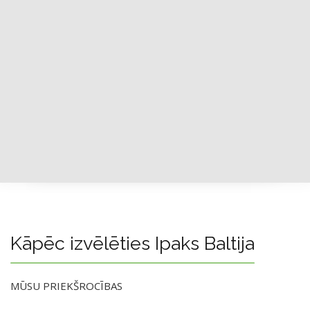
Kāpēc izvēlēties Ipaks Baltija
MŪSU PRIEKŠROCĪBAS