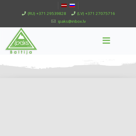
(RU) +371 29539828
(LV) +371 27075716
ipaks@inbox.lv