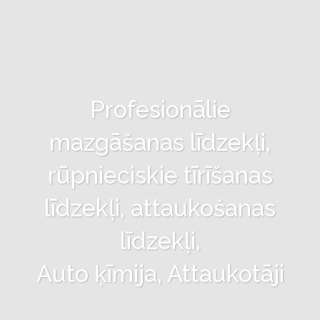
Profesionālie
mazgāšanas līdzekļi,
rūpnieciskie tīrīšanas
līdzekļi, attaukošanas
līdzekļi,
Auto ķīmija, Attaukotāji