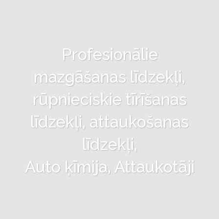
Profesionālie
mazgāšanas līdzekļi,
rūpnieciskie tīrīšanas
līdzekļi, attaukošanas
līdzekļi,
Auto ķīmija, Attaukotāji