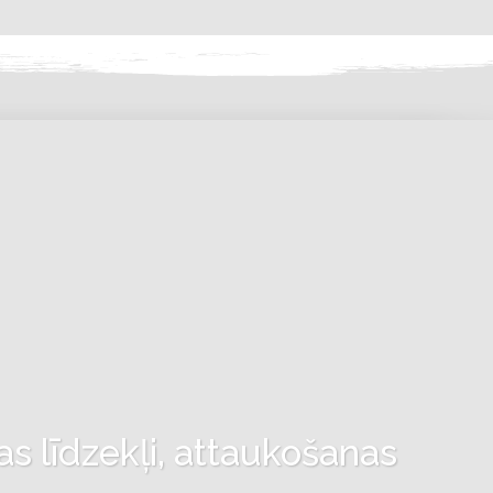
as līdzekļi, attaukošanas