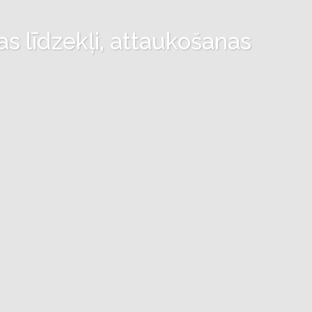
as līdzekļi, attaukošanas