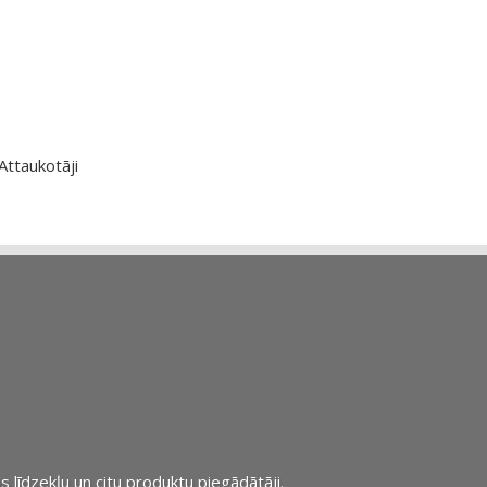
Attaukotāji
s līdzekļu un citu produktu piegādātāji.