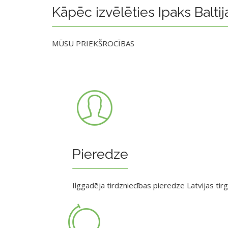
Kāpēc izvēlēties Ipaks Baltij
MŪSU PRIEKŠROCĪBAS
Pieredze
Ilggadēja tirdzniecības pieredze Latvijas tir