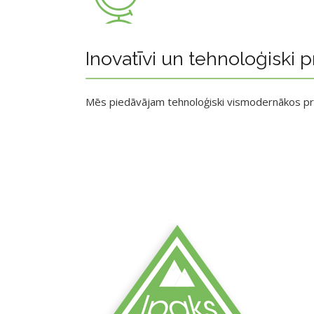
Inovatīvi un tehnoloģiski p
Mēs piedāvājam tehnoloģiski vismodernākos p