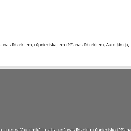
as līdzekļiem, rūpnieciskajiem tīrīšanas līdzekļiem, Auto ķīmija, 
automašīnu ķimikāliju, attaukošanas līdzekļu, rūpniecisko tīrīšana