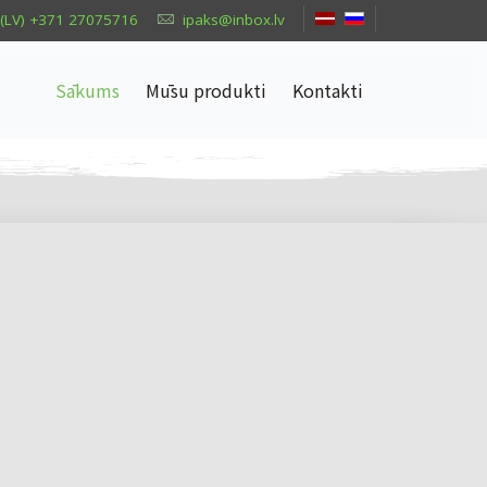
(LV) +371 27075716
ipaks@inbox.lv
Sākums
Mūsu produkti
Kontakti