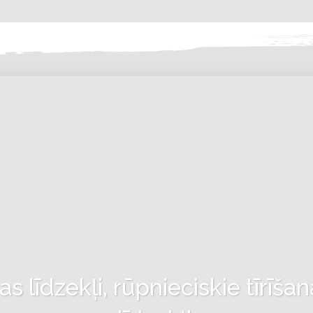
 līdzekļi, rūpnieciskie tīrīšan