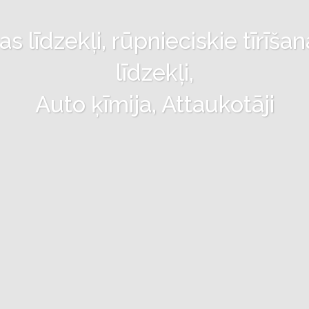
 līdzekļi, rūpnieciskie tīrīšan
līdzekļi,
Auto ķīmija, Attaukotāji