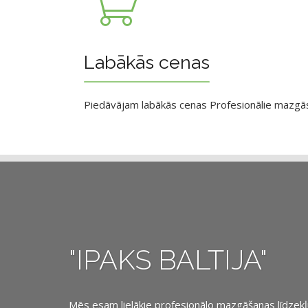
Labākās cenas
Piedāvājam labākās cenas Profesionālie mazgāsan
"IPAKS BALTIJA"
Mēs esam lielākie profesionālo mazgāšanas līdzekļu, 