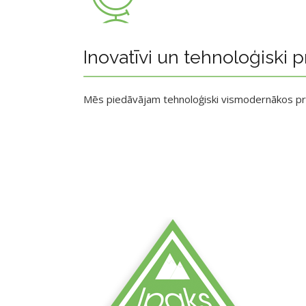
Inovatīvi un tehnoloģiski p
Mēs piedāvājam tehnoloģiski vismodernākos p