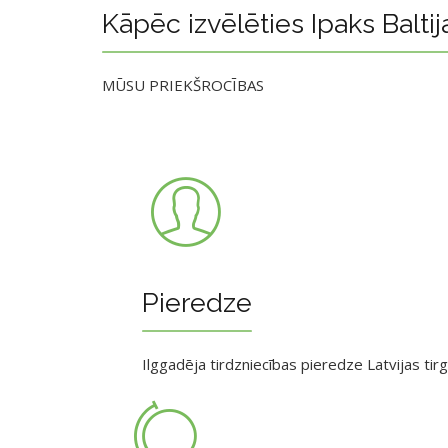
Kāpēc izvēlēties Ipaks Baltij
MŪSU PRIEKŠROCĪBAS
Pieredze
Ilggadēja tirdzniecības pieredze Latvijas tir