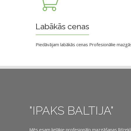
Labākās cenas
Piedāvājam labākās cenas Profesionālie mazgāsan
"IPAKS BALTIJA"
Mēs esam lielākie profesionālo mazgāšanas līdzekļu, 