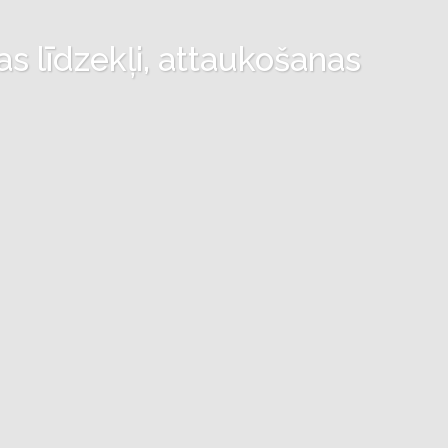
as līdzekļi, attaukošanas