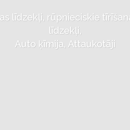
 līdzekļi, rūpnieciskie tīrīšan
līdzekļi,
Auto ķīmija, Attaukotāji