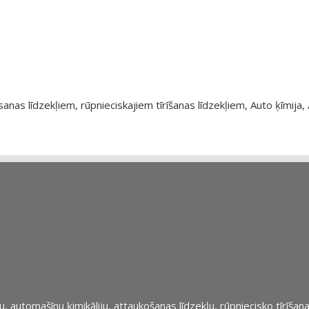
as līdzekļiem, rūpnieciskajiem tīrīšanas līdzekļiem, Auto ķīmija, 
automašīnu ķimikāliju, attaukošanas līdzekļu, rūpniecisko tīrīšana