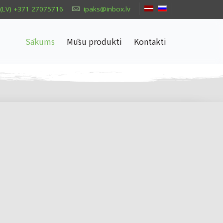
(LV) +371 27075716
ipaks@inbox.lv
Sākums
Mūsu produkti
Kontakti