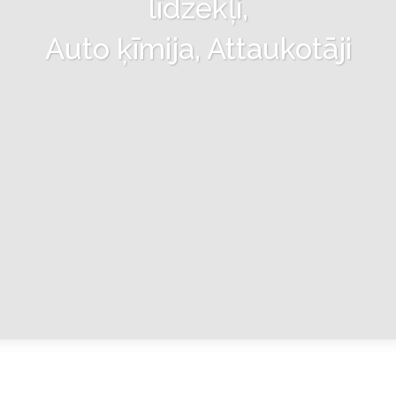
līdzekļi,
Auto ķīmija, Attaukotāji