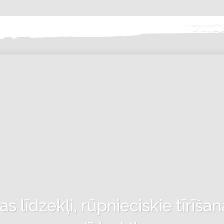
 līdzekļi, rūpnieciskie tīrīšan