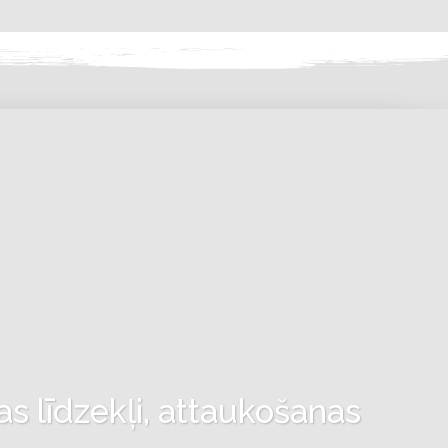
as līdzekļi, attaukošanas