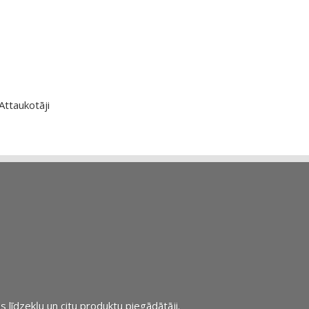
Attaukotāji
s līdzekļu un citu produktu piegādātāji.