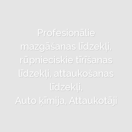
Profesionālie
mazgāšanas līdzekļi,
rūpnieciskie tīrīšanas
līdzekļi, attaukošanas
līdzekļi,
Auto ķīmija, Attaukotāji