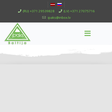
(RU) +371 29539828
(LV) +371 27075716
ipaks@inbox.lv