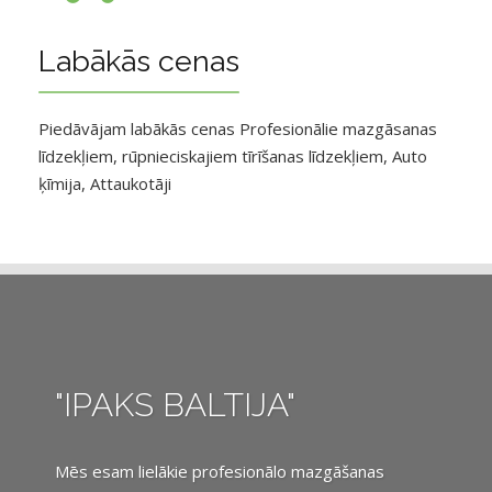
Labākās cenas
Piedāvājam labākās cenas Profesionālie mazgāsanas
līdzekļiem, rūpnieciskajiem tīrīšanas līdzekļiem, Auto
ķīmija, Attaukotāji
"IPAKS BALTIJA"
Mēs esam lielākie profesionālo mazgāšanas