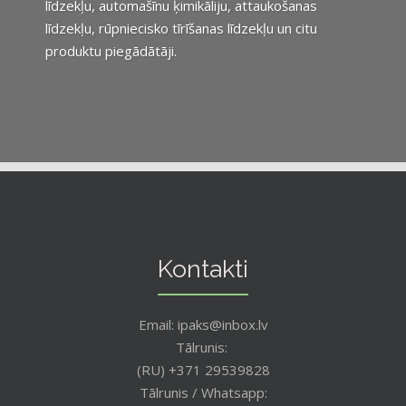
līdzekļu, automašīnu ķimikāliju, attaukošanas
līdzekļu, rūpniecisko tīrīšanas līdzekļu un citu
produktu piegādātāji.
Kontakti
Email: ipaks@inbox.lv
Tālrunis:
(RU) +371 29539828
Tālrunis / Whatsapp: