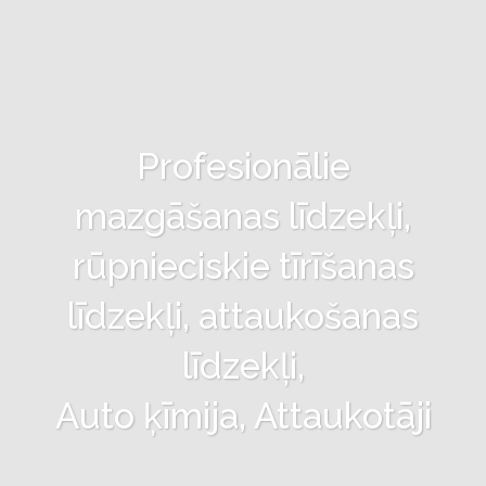
Profesionālie
mazgāšanas līdzekļi,
rūpnieciskie tīrīšanas
līdzekļi, attaukošanas
līdzekļi,
Auto ķīmija, Attaukotāji