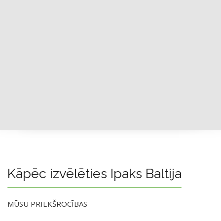
Kāpēc izvēlēties Ipaks Baltija
MŪSU PRIEKŠROCĪBAS