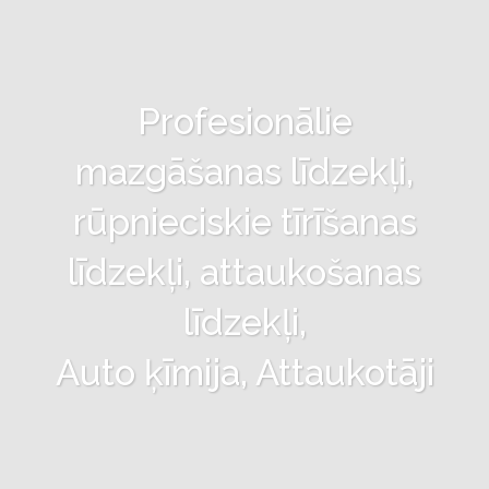
Profesionālie
mazgāšanas līdzekļi,
rūpnieciskie tīrīšanas
līdzekļi, attaukošanas
līdzekļi,
Auto ķīmija, Attaukotāji