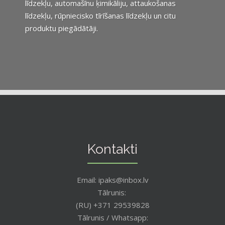
līdzekļu, automašīnu ķimikāliju, attaukošanas
līdzekļu, rūpniecisko tīrīšanas līdzekļu un citu
produktu piegādātāji.
Kontakti
Email: ipaks@inbox.lv
Tālrunis:
(RU) +371 29539828
Tālrunis / Whatsapp: