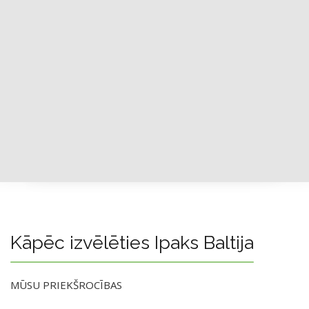
Kāpēc izvēlēties Ipaks Baltija
MŪSU PRIEKŠROCĪBAS