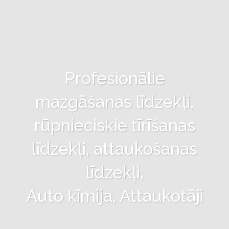
Profesionālie
mazgāšanas līdzekļi,
rūpnieciskie tīrīšanas
līdzekļi, attaukošanas
līdzekļi,
Auto ķīmija, Attaukotāji