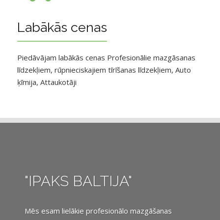
Labākās cenas
Piedāvājam labākās cenas Profesionālie mazgāsanas
līdzekļiem, rūpnieciskajiem tīrīšanas līdzekļiem, Auto
ķīmija, Attaukotāji
"IPAKS BALTIJA"
Mēs esam lielākie profesionālo mazgāšanas