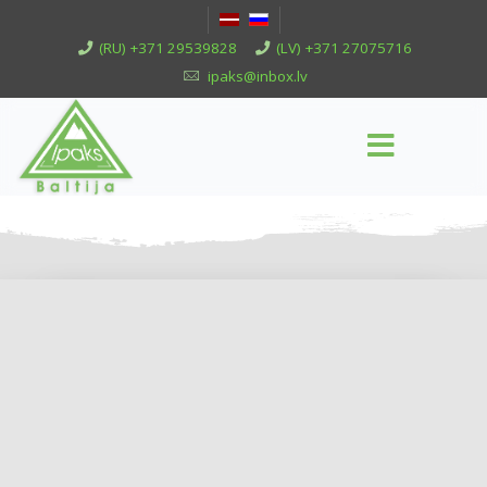
(RU) +371 29539828
(LV) +371 27075716
ipaks@inbox.lv