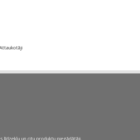
Attaukotāji
s līdzekļu un citu produktu piegādātāji.