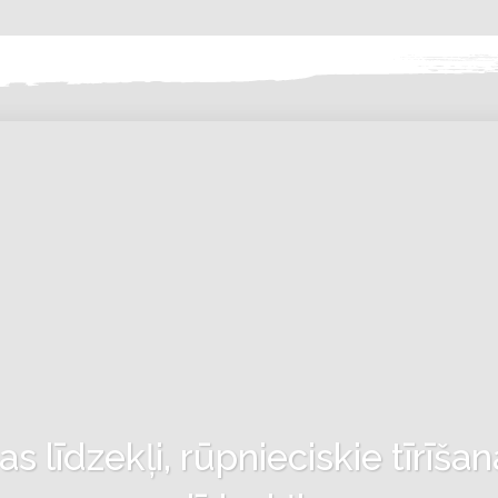
 līdzekļi, rūpnieciskie tīrīšan