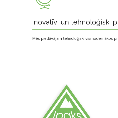
Inovatīvi un tehnoloģiski p
Mēs piedāvājam tehnoloģiski vismodernākos p