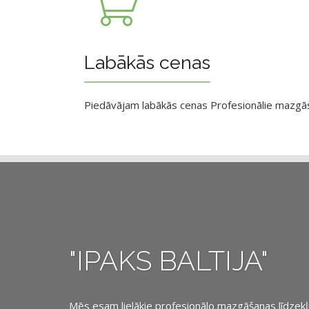
Labākās cenas
Piedāvājam labākās cenas Profesionālie mazgāsan
"IPAKS BALTIJA"
Mēs esam lielākie profesionālo mazgāšanas līdzekļu, 