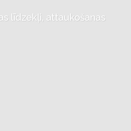
as līdzekļi, attaukošanas