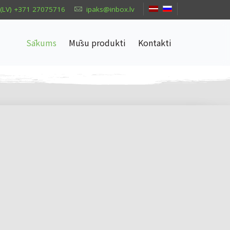
(LV) +371 27075716
ipaks@inbox.lv
Sākums
Mūsu produkti
Kontakti