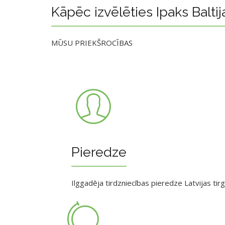
Kāpēc izvēlēties Ipaks Baltij
MŪSU PRIEKŠROCĪBAS
Pieredze
Ilggadēja tirdzniecības pieredze Latvijas tir