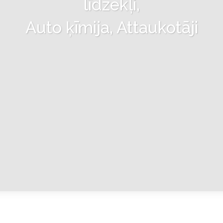
līdzekļi,
Auto ķīmija, Attaukotāji