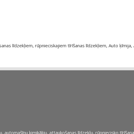
as līdzekļiem, rūpnieciskajiem tīrīšanas līdzekļiem, Auto ķīmija, 
automašīnu ķimikāliju, attaukošanas līdzekļu, rūpniecisko tīrīšana