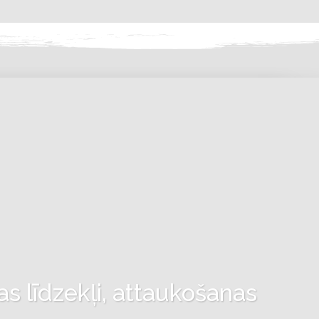
as līdzekļi, attaukošanas