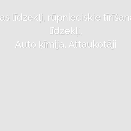
 līdzekļi, rūpnieciskie tīrīšan
līdzekļi,
Auto ķīmija, Attaukotāji