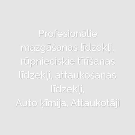
Profesionālie
mazgāšanas līdzekļi,
rūpnieciskie tīrīšanas
līdzekļi, attaukošanas
līdzekļi,
Auto ķīmija, Attaukotāji