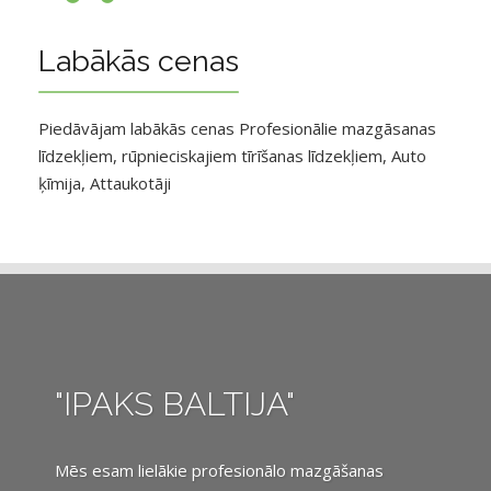
Labākās cenas
Piedāvājam labākās cenas Profesionālie mazgāsanas
līdzekļiem, rūpnieciskajiem tīrīšanas līdzekļiem, Auto
ķīmija, Attaukotāji
"IPAKS BALTIJA"
Mēs esam lielākie profesionālo mazgāšanas