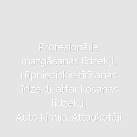
Profesionālie
mazgāšanas līdzekļi,
rūpnieciskie tīrīšanas
līdzekļi, attaukošanas
līdzekļi,
Auto ķīmija, Attaukotāji