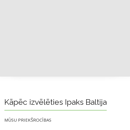
Kāpēc izvēlēties Ipaks Baltija
MŪSU PRIEKŠROCĪBAS