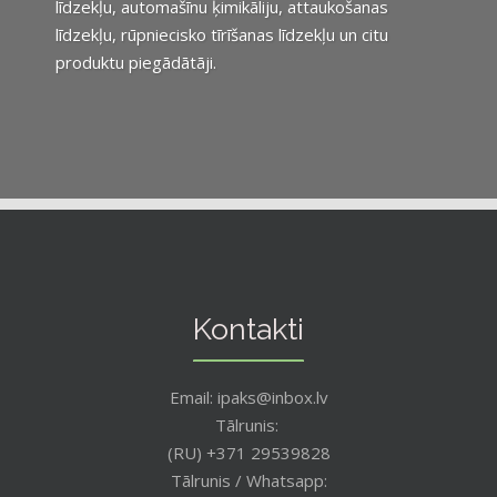
līdzekļu, automašīnu ķimikāliju, attaukošanas
līdzekļu, rūpniecisko tīrīšanas līdzekļu un citu
produktu piegādātāji.
Kontakti
Email: ipaks@inbox.lv
Tālrunis:
(RU) +371 29539828
Tālrunis / Whatsapp: