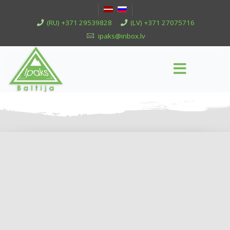
(RU) +371 29539828
(LV) +371 27075716
ipaks@inbox.lv