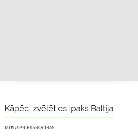
Kāpēc izvēlēties Ipaks Baltija
MŪSU PRIEKŠROCĪBAS