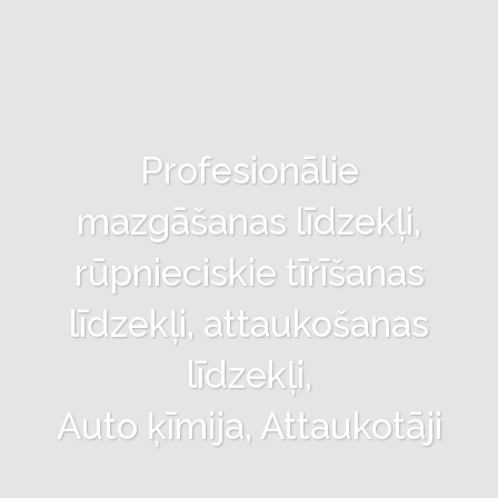
Profesionālie
mazgāšanas līdzekļi,
rūpnieciskie tīrīšanas
līdzekļi, attaukošanas
līdzekļi,
Auto ķīmija, Attaukotāji