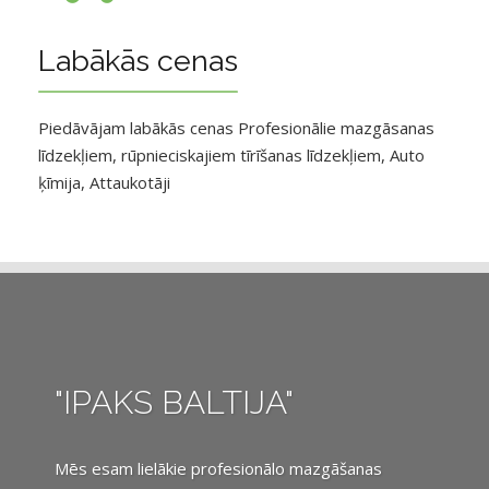
Labākās cenas
Piedāvājam labākās cenas Profesionālie mazgāsanas
līdzekļiem, rūpnieciskajiem tīrīšanas līdzekļiem, Auto
ķīmija, Attaukotāji
"IPAKS BALTIJA"
Mēs esam lielākie profesionālo mazgāšanas