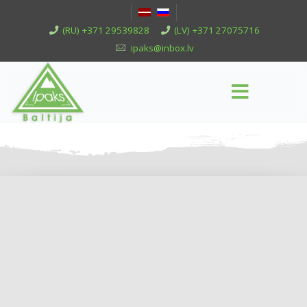
(RU) +371 29539828
(LV) +371 27075716
ipaks@inbox.lv