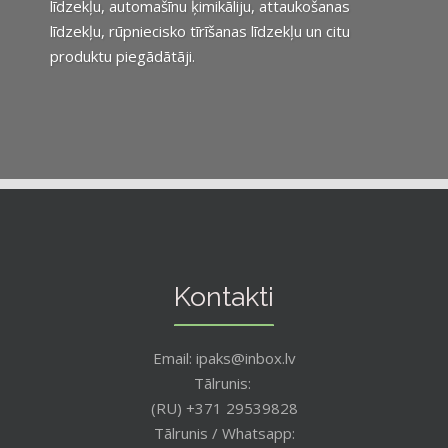
līdzekļu, automašīnu ķimikāliju, attaukošanas
līdzekļu, rūpniecisko tīrīšanas līdzekļu un citu
produktu piegādātāji.
Kontakti
Email: ipaks@inbox.lv
Tālrunis:
(RU) +371 29539828
Tālrunis / Whatsapp: