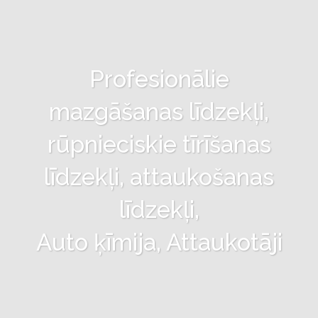
Profesionālie
mazgāšanas līdzekļi,
rūpnieciskie tīrīšanas
līdzekļi, attaukošanas
līdzekļi,
Auto ķīmija, Attaukotāji