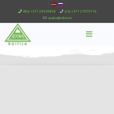
(RU) +371 29539828
(LV) +371 27075716
ipaks@inbox.lv