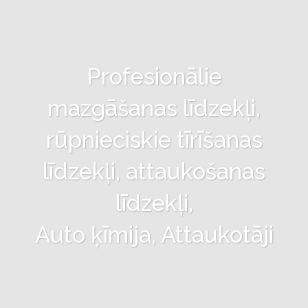
Profesionālie
mazgāšanas līdzekļi,
rūpnieciskie tīrīšanas
līdzekļi, attaukošanas
līdzekļi,
Auto ķīmija, Attaukotāji