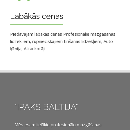
Labākās cenas
Piedāvājam labākās cenas Profesionālie mazgāsanas
līdzekļiem, rūpnieciskajiem tīrīšanas līdzekļiem, Auto
ķīmija, Attaukotāji
"IPAKS BALTIJA"
Mēs esam lielākie profesionālo mazgāšanas