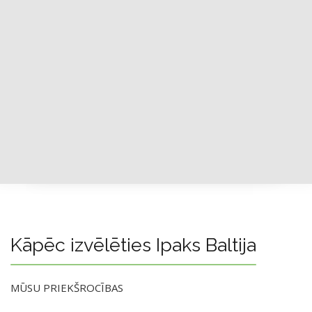
Kāpēc izvēlēties Ipaks Baltija
MŪSU PRIEKŠROCĪBAS