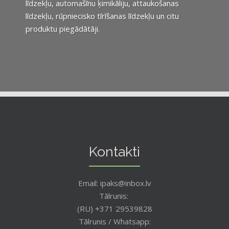
līdzekļu, automašīnu ķimikāliju, attaukošanas
līdzekļu, rūpniecisko tīrīšanas līdzekļu un citu
produktu piegādātāji.
Kontakti
Email: ipaks@inbox.lv
Tālrunis:
(RU) +371 29539828
Tālrunis / Whatsapp: