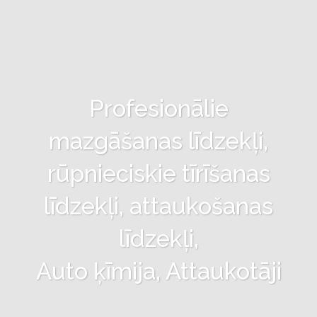
Profesionālie
mazgāšanas līdzekļi,
rūpnieciskie tīrīšanas
līdzekļi, attaukošanas
līdzekļi,
Auto ķīmija, Attaukotāji