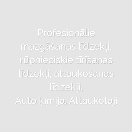
Profesionālie
mazgāšanas līdzekļi,
rūpnieciskie tīrīšanas
līdzekļi, attaukošanas
līdzekļi,
Auto ķīmija, Attaukotāji