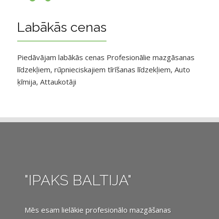
Labākās cenas
Piedāvājam labākās cenas Profesionālie mazgāsanas
līdzekļiem, rūpnieciskajiem tīrīšanas līdzekļiem, Auto
ķīmija, Attaukotāji
"IPAKS BALTIJA"
Mēs esam lielākie profesionālo mazgāšanas