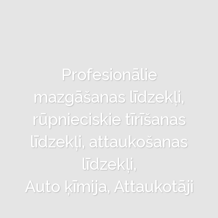
Profesionālie
mazgāšanas līdzekļi,
rūpnieciskie tīrīšanas
līdzekļi, attaukošanas
līdzekļi,
Auto ķīmija, Attaukotāji