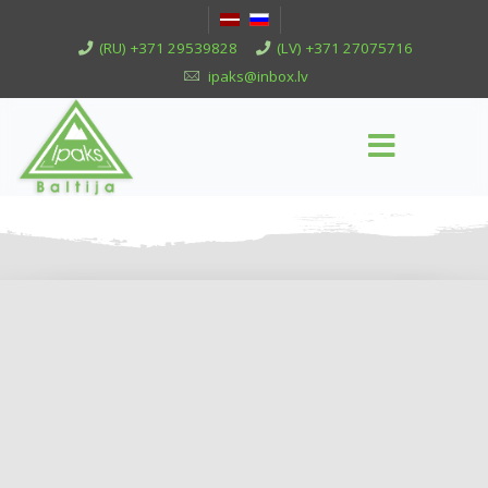
(RU) +371 29539828
(LV) +371 27075716
ipaks@inbox.lv