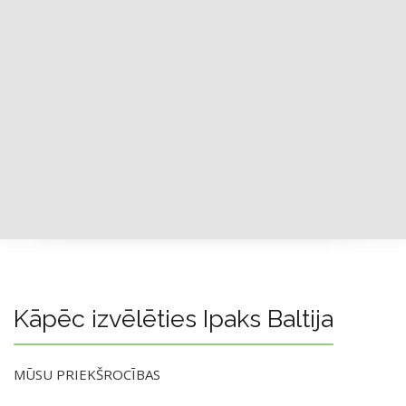
Kāpēc izvēlēties Ipaks Baltija
MŪSU PRIEKŠROCĪBAS