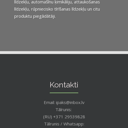
līdzekļu, automašīnu ķimikāliju, attaukošanas
līdzekļu, rūpniecisko tīrīšanas līdzekļu un citu
produktu piegādātāji.
Kontakti
Email: ipaks@inbox.lv
Tālrunis:
(RU) +371 29539828
Tālrunis / Whatsapp: