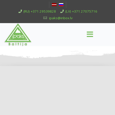
(RU) +371 29539828
(LV) +371 27075716
ipaks@inbox.lv