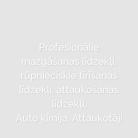
Profesionālie
mazgāšanas līdzekļi,
rūpnieciskie tīrīšanas
līdzekļi, attaukošanas
līdzekļi,
Auto ķīmija, Attaukotāji