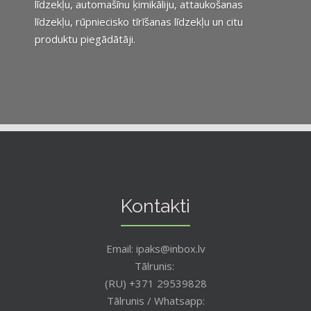
līdzekļu, automašīnu ķimikāliju, attaukošanas
līdzekļu, rūpniecisko tīrīšanas līdzekļu un citu
produktu piegādātāji.
Kontakti
Email: ipaks@inbox.lv
Tālrunis:
(RU) +371 29539828
Tālrunis / Whatsapp: