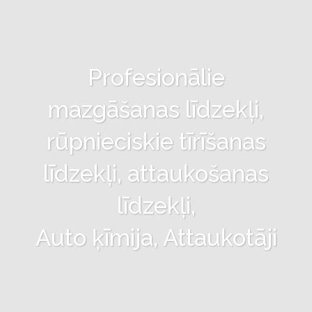
Profesionālie
mazgāšanas līdzekļi,
rūpnieciskie tīrīšanas
līdzekļi, attaukošanas
līdzekļi,
Auto ķīmija, Attaukotāji