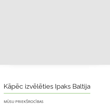
Kāpēc izvēlēties Ipaks Baltija
MŪSU PRIEKŠROCĪBAS