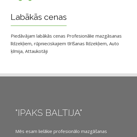
Labākās cenas
Piedāvājam labākās cenas Profesionālie mazgāsanas
līdzekļiem, rūpnieciskajiem tīrīšanas līdzekļiem, Auto
ķīmija, Attaukotāji
"IPAKS BALTIJA"
Mēs esam lielākie profesionālo mazgāšanas