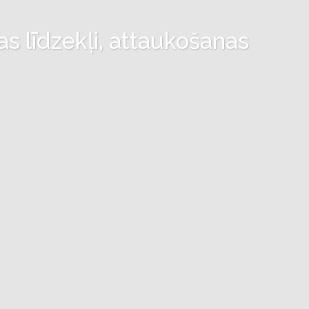
as līdzekļi, attaukošanas