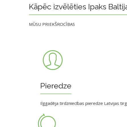
Kāpēc izvēlēties Ipaks Baltij
MŪSU PRIEKŠROCĪBAS
Pieredze
Ilggadēja tirdzniecības pieredze Latvijas tir