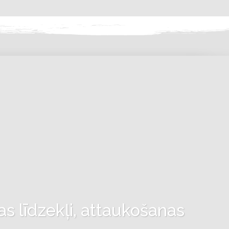
as līdzekļi, attaukošanas