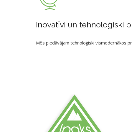
Inovatīvi un tehnoloģiski p
Mēs piedāvājam tehnoloģiski vismodernākos p