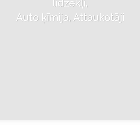
līdzekļi,
Auto ķīmija, Attaukotāji