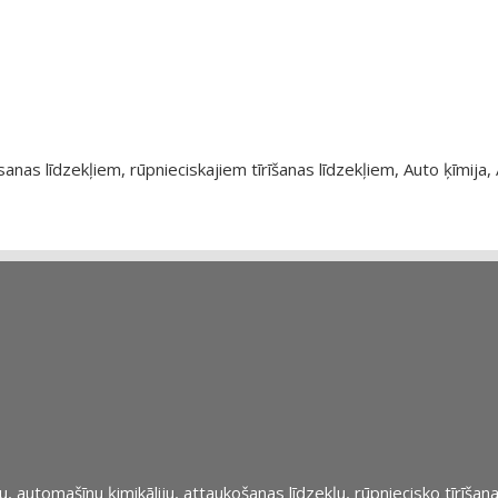
as līdzekļiem, rūpnieciskajiem tīrīšanas līdzekļiem, Auto ķīmija, 
automašīnu ķimikāliju, attaukošanas līdzekļu, rūpniecisko tīrīšana