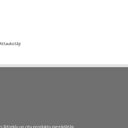
Attaukotāji
s līdzekļu un citu produktu piegādātāji.