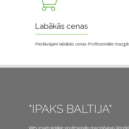
Labākās cenas
Piedāvājam labākās cenas Profesionālie mazgāsan
"IPAKS BALTIJA"
Mēs esam lielākie profesionālo mazgāšanas līdzekļu, 