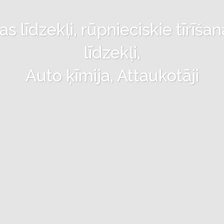
 līdzekļi, rūpnieciskie tīrīšan
līdzekļi,
Auto ķīmija, Attaukotāji