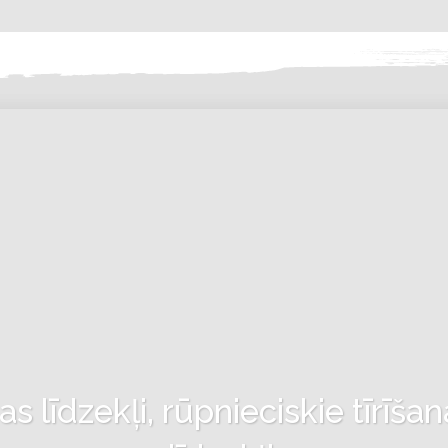
 līdzekļi, rūpnieciskie tīrīšan