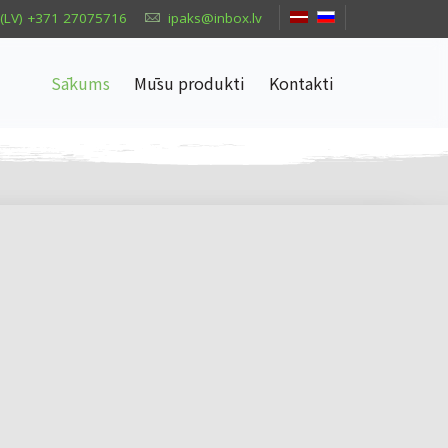
(LV) +371 27075716
ipaks@inbox.lv
Sākums
Mūsu produkti
Kontakti