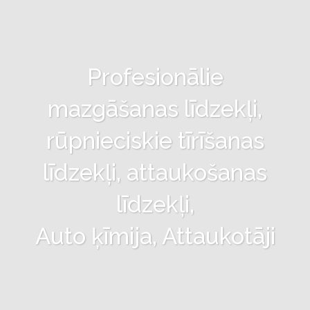
Profesionālie
mazgāšanas līdzekļi,
rūpnieciskie tīrīšanas
līdzekļi, attaukošanas
līdzekļi,
Auto ķīmija, Attaukotāji