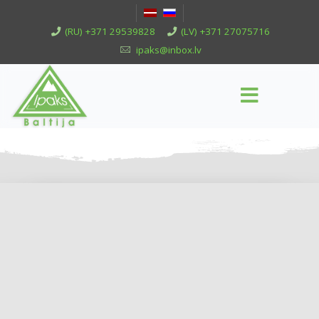
(RU) +371 29539828
(LV) +371 27075716
ipaks@inbox.lv