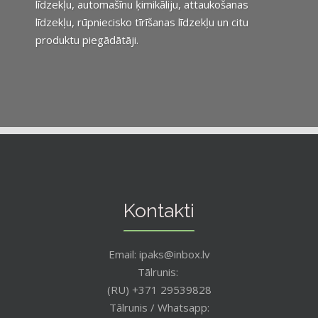
līdzekļu, automašīnu ķimikāliju, attaukošanas
līdzekļu, rūpniecisko tīrīšanas līdzekļu un citu
produktu piegādātāji.
Kontakti
Email: ipaks@inbox.lv
Tālrunis:
(RU) +371 29539828
Tālrunis / Whatsapp: