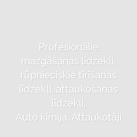
Profesionālie
mazgāšanas līdzekļi,
rūpnieciskie tīrīšanas
līdzekļi, attaukošanas
līdzekļi,
Auto ķīmija, Attaukotāji