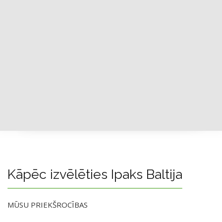
Kāpēc izvēlēties Ipaks Baltija
MŪSU PRIEKŠROCĪBAS