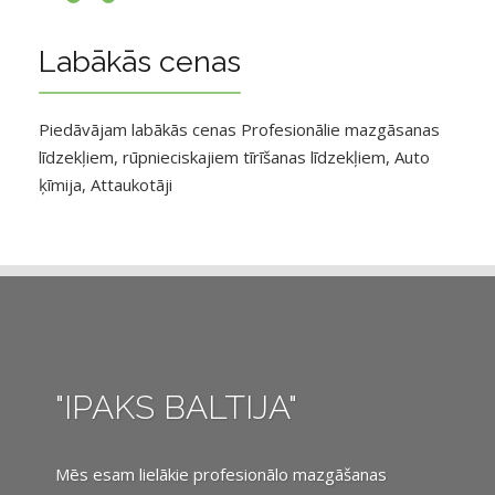
Labākās cenas
Piedāvājam labākās cenas Profesionālie mazgāsanas
līdzekļiem, rūpnieciskajiem tīrīšanas līdzekļiem, Auto
ķīmija, Attaukotāji
"IPAKS BALTIJA"
Mēs esam lielākie profesionālo mazgāšanas