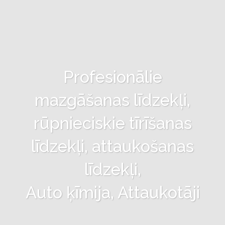
Profesionālie
mazgāšanas līdzekļi,
rūpnieciskie tīrīšanas
līdzekļi, attaukošanas
līdzekļi,
Auto ķīmija, Attaukotāji