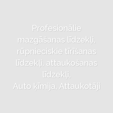
Profesionālie
mazgāšanas līdzekļi,
rūpnieciskie tīrīšanas
līdzekļi, attaukošanas
līdzekļi,
Auto ķīmija, Attaukotāji