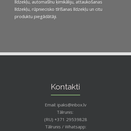
līdzekļu, automašīnu ķimikāliju, attaukošanas
līdzekļu, rūpniecisko tīrīšanas līdzekļu un citu
produktu piegādātāji.
Kontakti
Email: ipaks@inbox.lv
Tālrunis:
(RU) +371 29539828
Tālrunis / Whatsapp: