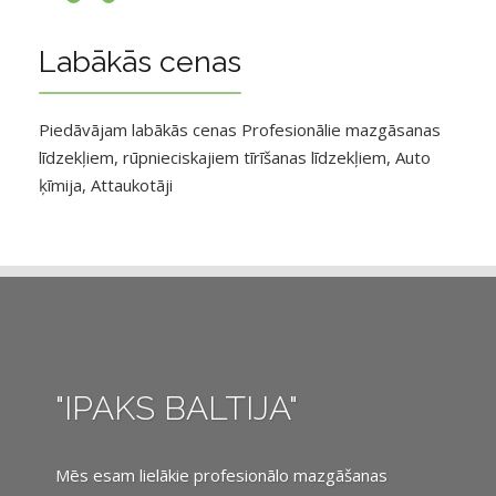
Labākās cenas
Piedāvājam labākās cenas Profesionālie mazgāsanas
līdzekļiem, rūpnieciskajiem tīrīšanas līdzekļiem, Auto
ķīmija, Attaukotāji
"IPAKS BALTIJA"
Mēs esam lielākie profesionālo mazgāšanas