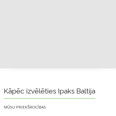
Kāpēc izvēlēties Ipaks Baltija
MŪSU PRIEKŠROCĪBAS