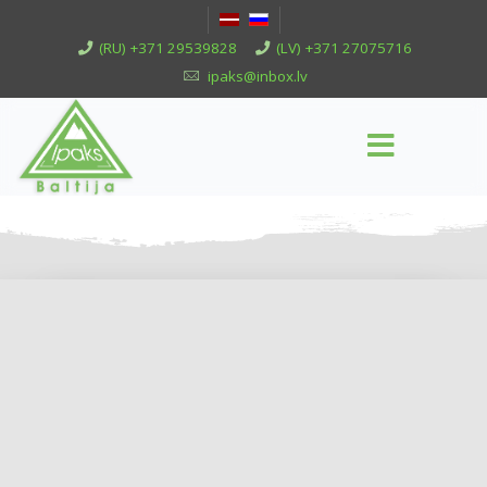
(RU) +371 29539828
(LV) +371 27075716
ipaks@inbox.lv