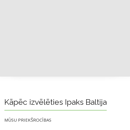
Kāpēc izvēlēties Ipaks Baltija
MŪSU PRIEKŠROCĪBAS