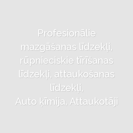
Profesionālie
mazgāšanas līdzekļi,
rūpnieciskie tīrīšanas
līdzekļi, attaukošanas
līdzekļi,
Auto ķīmija, Attaukotāji