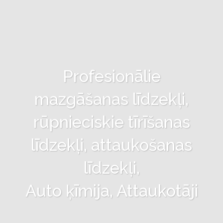
Profesionālie
mazgāšanas līdzekļi,
rūpnieciskie tīrīšanas
līdzekļi, attaukošanas
līdzekļi,
Auto ķīmija, Attaukotāji