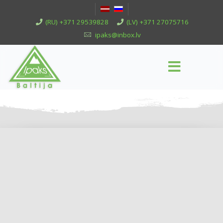
(RU) +371 29539828
(LV) +371 27075716
ipaks@inbox.lv