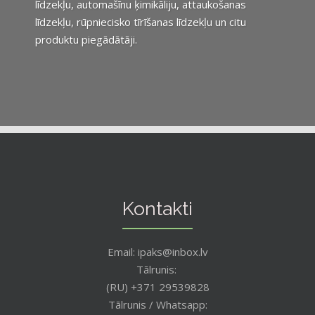
līdzekļu, automašīnu ķimikāliju, attaukošanas
līdzekļu, rūpniecisko tīrīšanas līdzekļu un citu
produktu piegādātāji.
Kontakti
Email: ipaks@inbox.lv
Tālrunis:
(RU) +371 29539828
Tālrunis / Whatsapp: