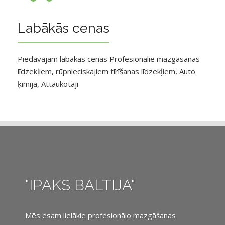
Labākās cenas
Piedāvājam labākās cenas Profesionālie mazgāsanas
līdzekļiem, rūpnieciskajiem tīrīšanas līdzekļiem, Auto
ķīmija, Attaukotāji
"IPAKS BALTIJA"
Mēs esam lielākie profesionālo mazgāšanas