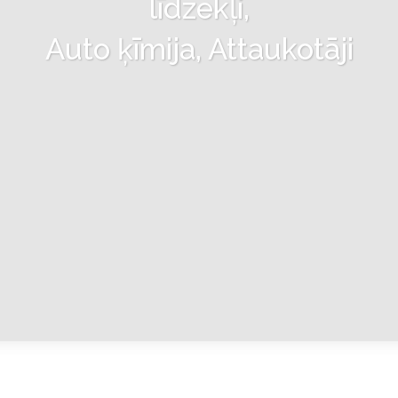
līdzekļi,
Auto ķīmija, Attaukotāji