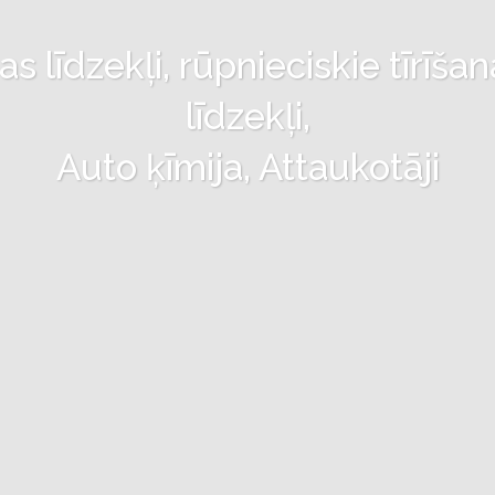
 līdzekļi, rūpnieciskie tīrīšan
līdzekļi,
Auto ķīmija, Attaukotāji