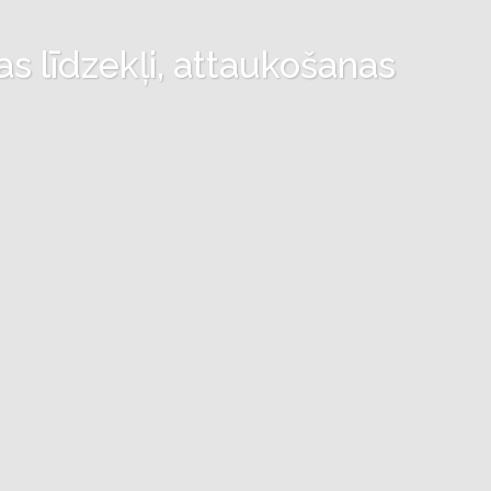
as līdzekļi, attaukošanas