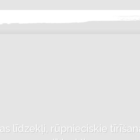
 līdzekļi, rūpnieciskie tīrīšan