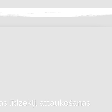
as līdzekļi, attaukošanas