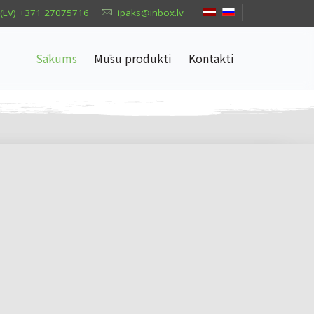
(LV) +371 27075716
ipaks@inbox.lv
Sākums
Mūsu produkti
Kontakti