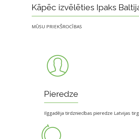
Kāpēc izvēlēties Ipaks Baltij
MŪSU PRIEKŠROCĪBAS
Pieredze
Ilggadēja tirdzniecības pieredze Latvijas tir