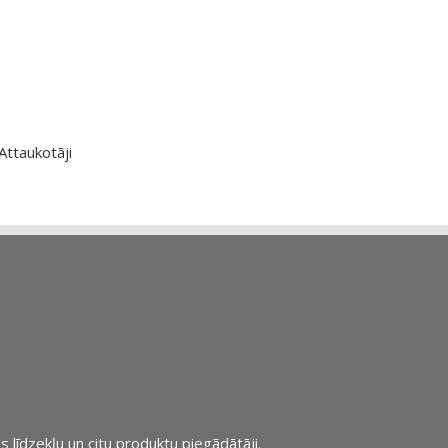
Attaukotāji
s līdzekļu un citu produktu piegādātāji.