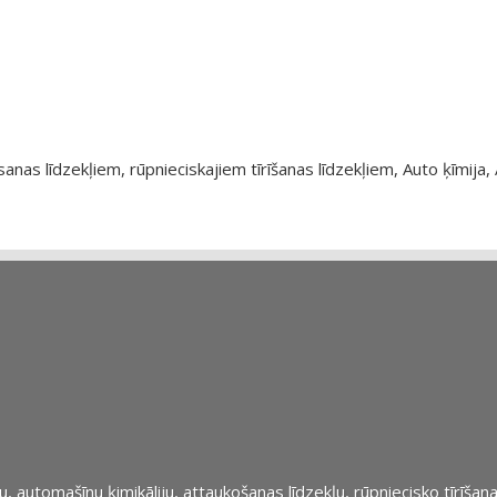
as līdzekļiem, rūpnieciskajiem tīrīšanas līdzekļiem, Auto ķīmija, 
automašīnu ķimikāliju, attaukošanas līdzekļu, rūpniecisko tīrīšana