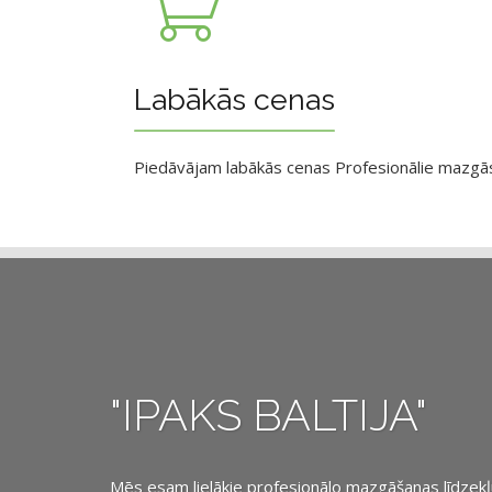
Labākās cenas
Piedāvājam labākās cenas Profesionālie mazgāsan
"IPAKS BALTIJA"
Mēs esam lielākie profesionālo mazgāšanas līdzekļu, 