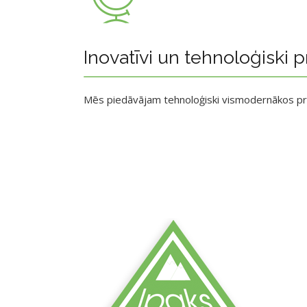
Inovatīvi un tehnoloģiski p
Mēs piedāvājam tehnoloģiski vismodernākos p