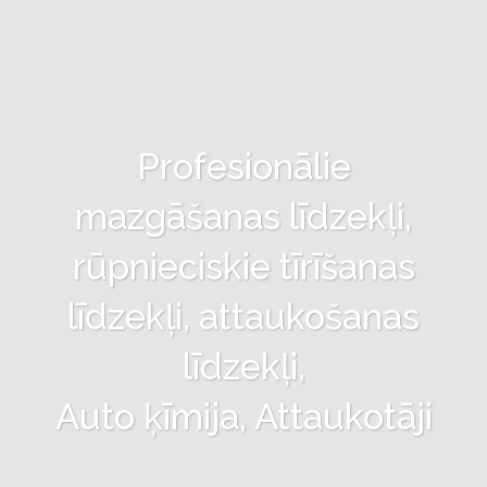
Profesionālie
mazgāšanas līdzekļi,
rūpnieciskie tīrīšanas
līdzekļi, attaukošanas
līdzekļi,
Auto ķīmija, Attaukotāji