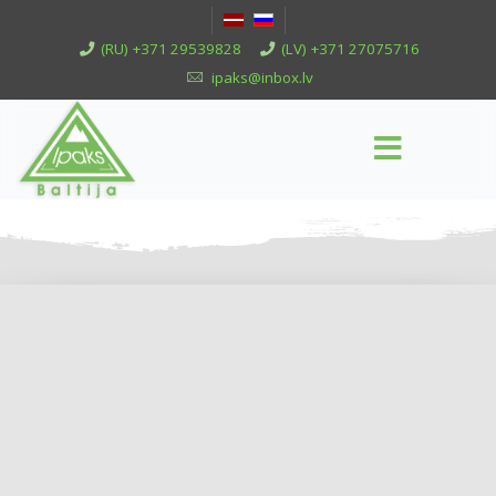
(RU) +371 29539828
(LV) +371 27075716
ipaks@inbox.lv