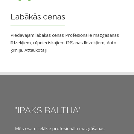
Labākās cenas
Piedāvājam labākās cenas Profesionālie mazgāsanas
līdzekļiem, rūpnieciskajiem tīrīšanas līdzekļiem, Auto
ķīmija, Attaukotāji
"IPAKS BALTIJA"
Mēs esam lielākie profesionālo mazgāšanas