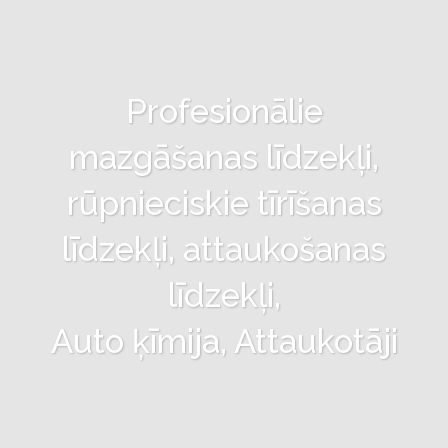
Profesionālie
mazgāšanas līdzekļi,
rūpnieciskie tīrīšanas
līdzekļi, attaukošanas
līdzekļi,
Auto ķīmija, Attaukotāji