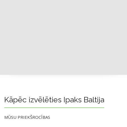
Kāpēc izvēlēties Ipaks Baltija
MŪSU PRIEKŠROCĪBAS