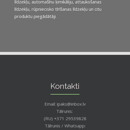
līdzekļu, automašīnu ķimikāliju, attaukošanas
līdzekļu, rūpniecisko tīrīšanas līdzekļu un citu
produktu piegādātāji.
Kontakti
Email: ipaks@inbox.lv
Tālrunis:
(RU) +371 29539828
Tālrunis / Whatsapp: