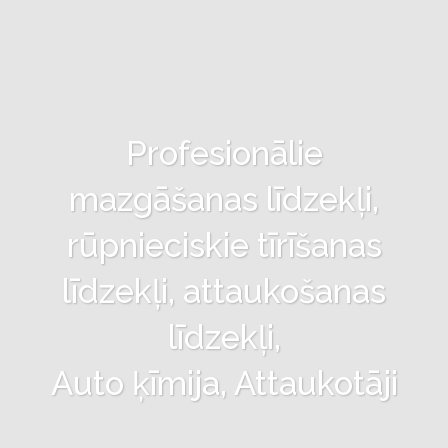
Profesionālie
mazgāšanas līdzekļi,
rūpnieciskie tīrīšanas
līdzekļi, attaukošanas
līdzekļi,
Auto ķīmija, Attaukotāji