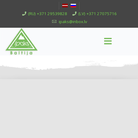
(RU) +371 29539828
(LV) +371 27075716
ipaks@inbox.lv