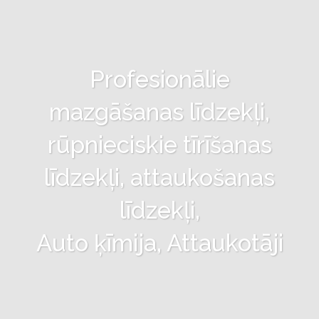
Profesionālie
mazgāšanas līdzekļi,
rūpnieciskie tīrīšanas
līdzekļi, attaukošanas
līdzekļi,
Auto ķīmija, Attaukotāji