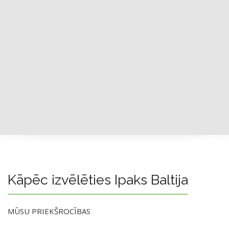
Kāpēc izvēlēties Ipaks Baltija
MŪSU PRIEKŠROCĪBAS