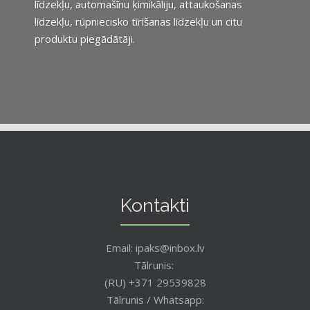
līdzekļu, automašīnu ķimikāliju, attaukošanas
līdzekļu, rūpniecisko tīrīšanas līdzekļu un citu
produktu piegādātāji.
Kontakti
Email: ipaks@inbox.lv
Tālrunis:
(RU) +371 29539828
Tālrunis / Whatsapp: