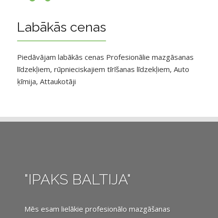
Labākās cenas
Piedāvājam labākās cenas Profesionālie mazgāsanas
līdzekļiem, rūpnieciskajiem tīrīšanas līdzekļiem, Auto
ķīmija, Attaukotāji
"IPAKS BALTIJA"
Mēs esam lielākie profesionālo mazgāšanas