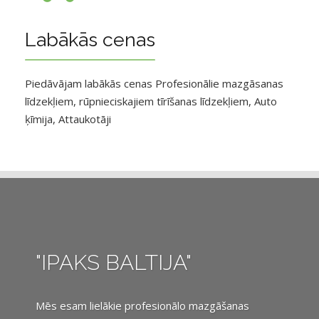
Labākās cenas
Piedāvājam labākās cenas Profesionālie mazgāsanas
līdzekļiem, rūpnieciskajiem tīrīšanas līdzekļiem, Auto
ķīmija, Attaukotāji
"IPAKS BALTIJA"
Mēs esam lielākie profesionālo mazgāšanas