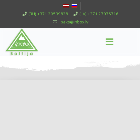
(RU) +371 29539828
(LV) +371 27075716
ipaks@inbox.lv