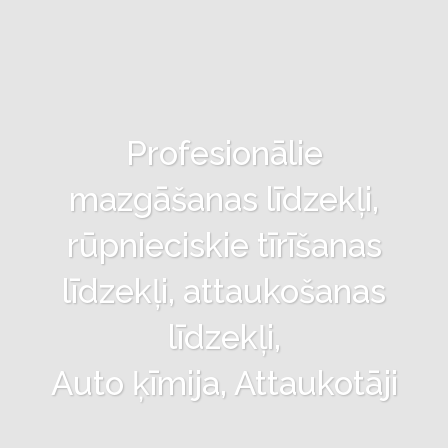
Profesionālie
mazgāšanas līdzekļi,
rūpnieciskie tīrīšanas
līdzekļi, attaukošanas
līdzekļi,
Auto ķīmija, Attaukotāji