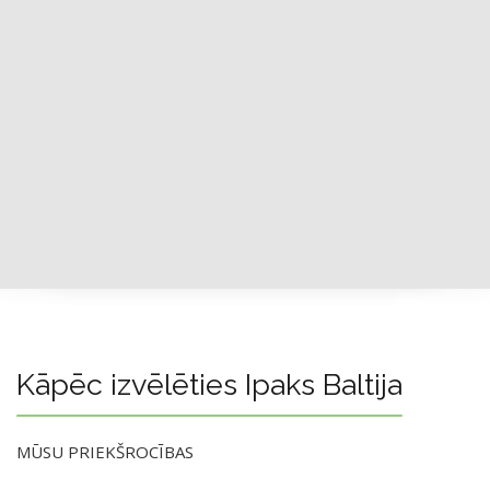
Kāpēc izvēlēties Ipaks Baltija
MŪSU PRIEKŠROCĪBAS