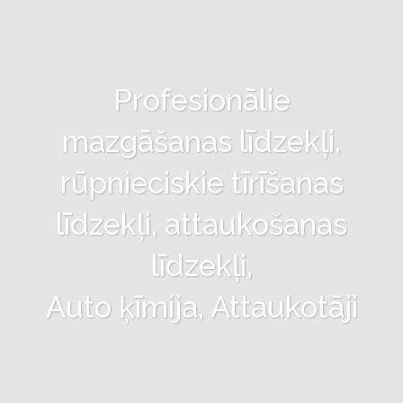
Profesionālie
mazgāšanas līdzekļi,
rūpnieciskie tīrīšanas
līdzekļi, attaukošanas
līdzekļi,
Auto ķīmija, Attaukotāji