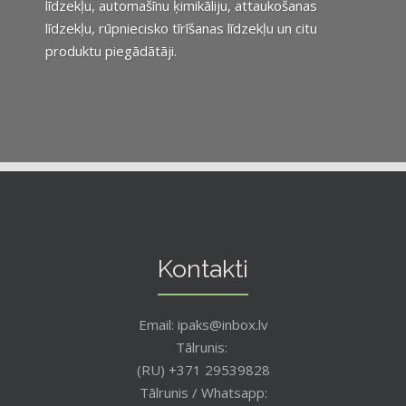
līdzekļu, automašīnu ķimikāliju, attaukošanas
līdzekļu, rūpniecisko tīrīšanas līdzekļu un citu
produktu piegādātāji.
Kontakti
Email: ipaks@inbox.lv
Tālrunis:
(RU) +371 29539828
Tālrunis / Whatsapp: