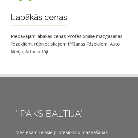
Labākās cenas
Piedāvājam labākās cenas Profesionālie mazgāsanas
līdzekļiem, rūpnieciskajiem tīrīšanas līdzekļiem, Auto
ķīmija, Attaukotāji
"IPAKS BALTIJA"
Mēs esam lielākie profesionālo mazgāšanas