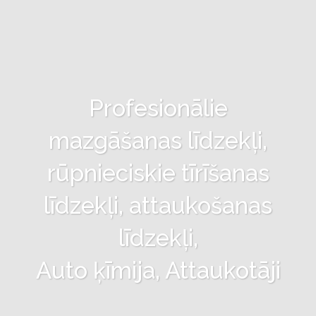
Profesionālie
mazgāšanas līdzekļi,
rūpnieciskie tīrīšanas
līdzekļi, attaukošanas
līdzekļi,
Auto ķīmija, Attaukotāji