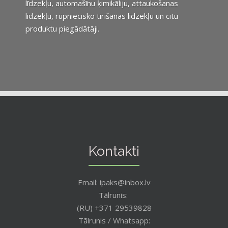
līdzekļu, automašīnu ķimikāliju, attaukošanas
līdzekļu, rūpniecisko tīrīšanas līdzekļu un citu
produktu piegādātāji.
Kontakti
Email: ipaks@inbox.lv
Tālrunis:
(RU) +371 29539828
Tālrunis / Whatsapp: