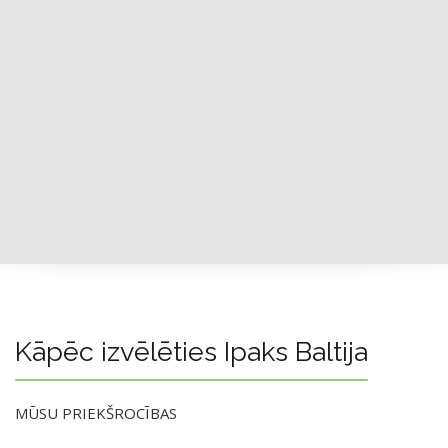
Kāpēc izvēlēties Ipaks Baltija
MŪSU PRIEKŠROCĪBAS