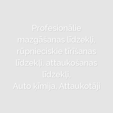
Profesionālie
mazgāšanas līdzekļi,
rūpnieciskie tīrīšanas
līdzekļi, attaukošanas
līdzekļi,
Auto ķīmija, Attaukotāji