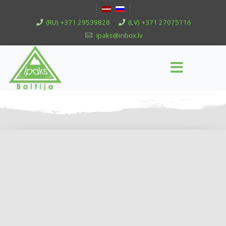
(RU) +371 29539828
(LV) +371 27075716
ipaks@inbox.lv