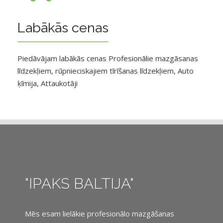
Labākās cenas
Piedāvājam labākās cenas Profesionālie mazgāsanas
līdzekļiem, rūpnieciskajiem tīrīšanas līdzekļiem, Auto
ķīmija, Attaukotāji
"IPAKS BALTIJA"
Mēs esam lielākie profesionālo mazgāšanas