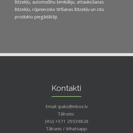
līdzekļu, automašīnu ķimikāliju, attaukošanas
līdzekļu, rūpniecisko tīrīšanas līdzekļu un citu
produktu piegādātāji.
Kontakti
Email: ipaks@inbox.lv
Tālrunis:
(RU) +371 29539828
Tālrunis / Whatsapp: