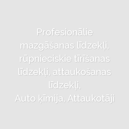
Profesionālie
mazgāšanas līdzekļi,
rūpnieciskie tīrīšanas
līdzekļi, attaukošanas
līdzekļi,
Auto ķīmija, Attaukotāji