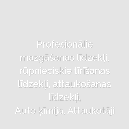
Profesionālie
mazgāšanas līdzekļi,
rūpnieciskie tīrīšanas
līdzekļi, attaukošanas
līdzekļi,
Auto ķīmija, Attaukotāji