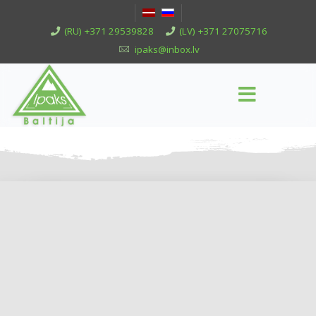
(RU) +371 29539828
(LV) +371 27075716
ipaks@inbox.lv