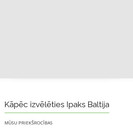
Kāpēc izvēlēties Ipaks Baltija
MŪSU PRIEKŠROCĪBAS