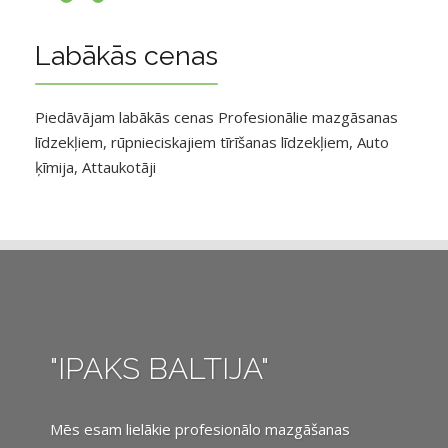
Labākās cenas
Piedāvājam labākās cenas Profesionālie mazgāsanas
līdzekļiem, rūpnieciskajiem tīrīšanas līdzekļiem, Auto
ķīmija, Attaukotāji
"IPAKS BALTIJA"
Mēs esam lielākie profesionālo mazgāšanas