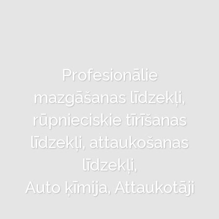
Profesionālie
mazgāšanas līdzekļi,
rūpnieciskie tīrīšanas
līdzekļi, attaukošanas
līdzekļi,
Auto ķīmija, Attaukotāji