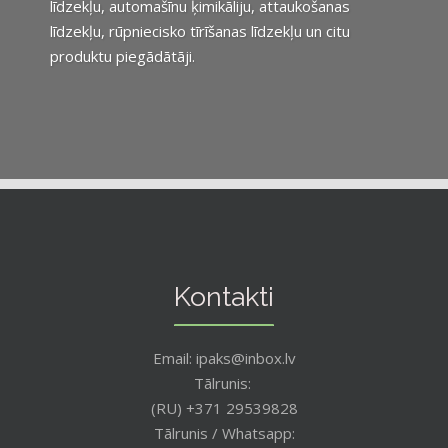
līdzekļu, automašīnu ķimikāliju, attaukošanas
līdzekļu, rūpniecisko tīrīšanas līdzekļu un citu
produktu piegādātāji.
Kontakti
Email: ipaks@inbox.lv
Tālrunis:
(RU) +371 29539828
Tālrunis / Whatsapp: