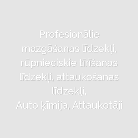
Profesionālie
mazgāšanas līdzekļi,
rūpnieciskie tīrīšanas
līdzekļi, attaukošanas
līdzekļi,
Auto ķīmija, Attaukotāji