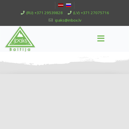
(RU) +371 29539828
(LV) +371 27075716
ipaks@inbox.lv