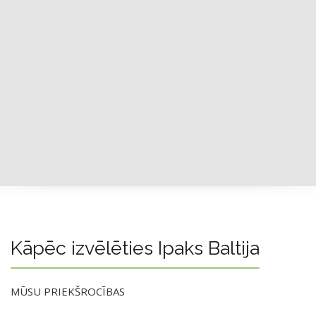
Kāpēc izvēlēties Ipaks Baltija
MŪSU PRIEKŠROCĪBAS