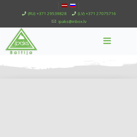
(RU) +371 29539828
(LV) +371 27075716
ipaks@inbox.lv