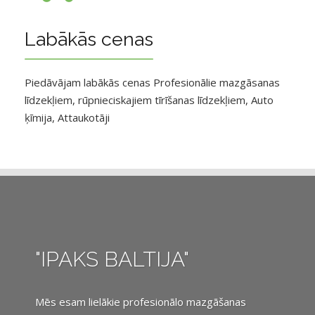
Labākās cenas
Piedāvājam labākās cenas Profesionālie mazgāsanas
līdzekļiem, rūpnieciskajiem tīrīšanas līdzekļiem, Auto
ķīmija, Attaukotāji
"IPAKS BALTIJA"
Mēs esam lielākie profesionālo mazgāšanas