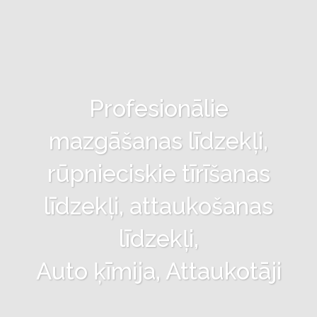
Profesionālie
mazgāšanas līdzekļi,
rūpnieciskie tīrīšanas
līdzekļi, attaukošanas
līdzekļi,
Auto ķīmija, Attaukotāji