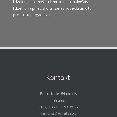
līdzekļu, automašīnu ķimikāliju, attaukošanas
līdzekļu, rūpniecisko tīrīšanas līdzekļu un citu
produktu piegādātāji.
Kontakti
Email: ipaks@inbox.lv
Tālrunis:
(RU) +371 29539828
Tālrunis / Whatsapp: