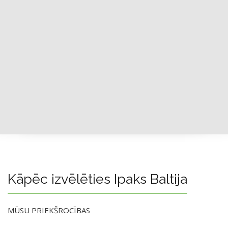
Kāpēc izvēlēties Ipaks Baltija
MŪSU PRIEKŠROCĪBAS