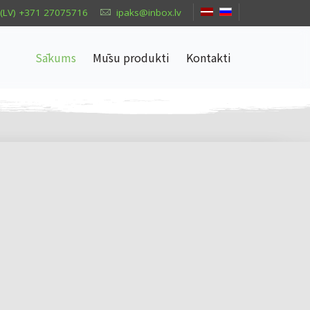
(LV) +371 27075716
ipaks@inbox.lv
Sākums
Mūsu produkti
Kontakti