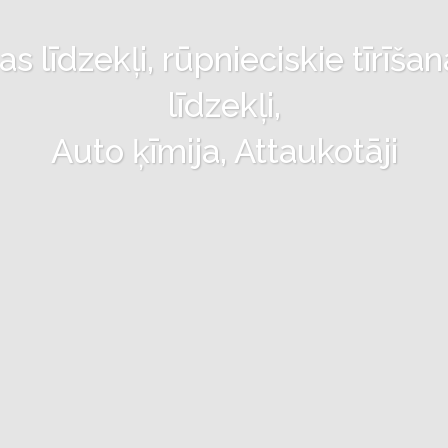
 līdzekļi, rūpnieciskie tīrīšan
līdzekļi,
Auto ķīmija, Attaukotāji