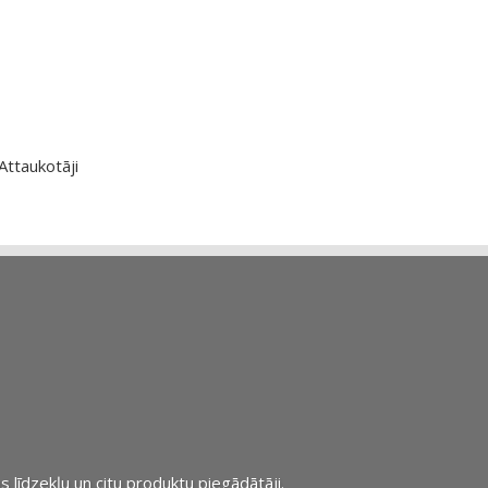
Attaukotāji
s līdzekļu un citu produktu piegādātāji.