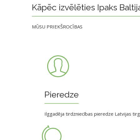
Kāpēc izvēlēties Ipaks Baltij
MŪSU PRIEKŠROCĪBAS
Pieredze
Ilggadēja tirdzniecības pieredze Latvijas tir