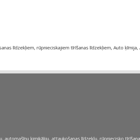
as līdzekļiem, rūpnieciskajiem tīrīšanas līdzekļiem, Auto ķīmija, 
automašīnu ķimikāliju, attaukošanas līdzekļu, rūpniecisko tīrīšana