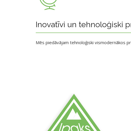
Inovatīvi un tehnoloģiski p
Mēs piedāvājam tehnoloģiski vismodernākos p