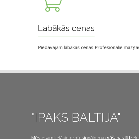
Labākās cenas
Piedāvājam labākās cenas Profesionālie mazgāsan
"IPAKS BALTIJA"
Mēs esam lielākie profesionālo mazgāšanas līdzekļu, 