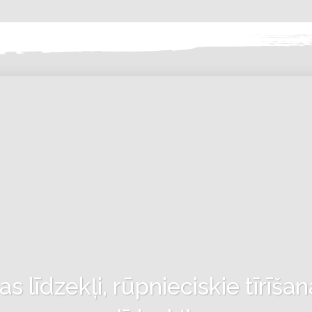
 līdzekļi, rūpnieciskie tīrīšan