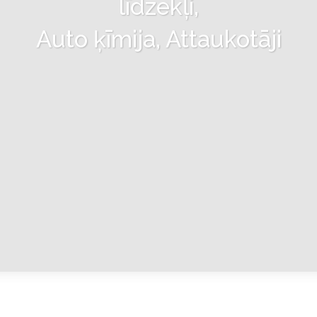
līdzekļi,
Auto ķīmija, Attaukotāji