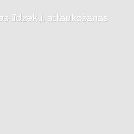
as līdzekļi, attaukošanas