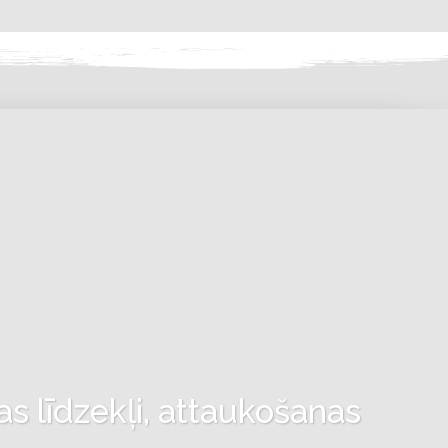
as līdzekļi, attaukošanas