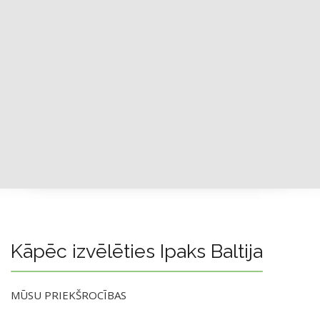
Kāpēc izvēlēties Ipaks Baltija
MŪSU PRIEKŠROCĪBAS