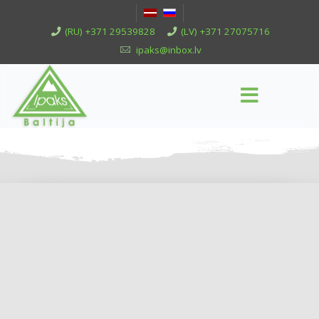
(RU) +371 29539828
(LV) +371 27075716
ipaks@inbox.lv