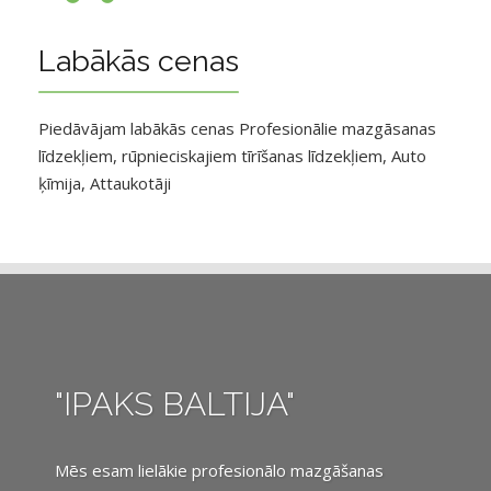
Labākās cenas
Piedāvājam labākās cenas Profesionālie mazgāsanas
līdzekļiem, rūpnieciskajiem tīrīšanas līdzekļiem, Auto
ķīmija, Attaukotāji
"IPAKS BALTIJA"
Mēs esam lielākie profesionālo mazgāšanas