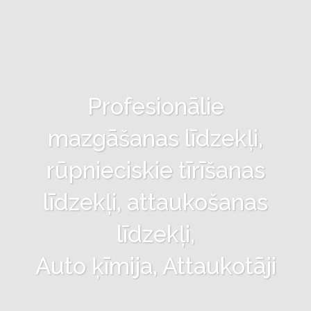
Profesionālie
mazgāšanas līdzekļi,
rūpnieciskie tīrīšanas
līdzekļi, attaukošanas
līdzekļi,
Auto ķīmija, Attaukotāji