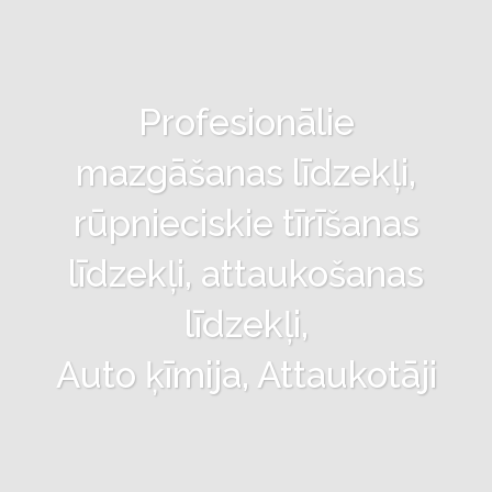
Profesionālie
mazgāšanas līdzekļi,
rūpnieciskie tīrīšanas
līdzekļi, attaukošanas
līdzekļi,
Auto ķīmija, Attaukotāji