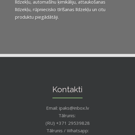
līdzekļu, automašīnu ķimikāliju, attaukošanas
līdzekļu, rūpniecisko tīrīšanas līdzekļu un citu
produktu piegādātāji.
Kontakti
Email: ipaks@inbox.lv
Tālrunis:
(RU) +371 29539828
Tālrunis / Whatsapp: