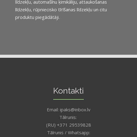
līdzekļu, automašīnu ķimikāliju, attaukošanas
līdzekļu, rūpniecisko tīrīšanas līdzekļu un citu
produktu piegādātāji.
Kontakti
Email: ipaks@inbox.lv
Tālrunis:
(RU) +371 29539828
Tālrunis / Whatsapp: