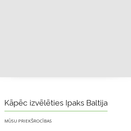
Kāpēc izvēlēties Ipaks Baltija
MŪSU PRIEKŠROCĪBAS