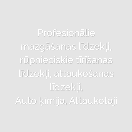
Profesionālie
mazgāšanas līdzekļi,
rūpnieciskie tīrīšanas
līdzekļi, attaukošanas
līdzekļi,
Auto ķīmija, Attaukotāji