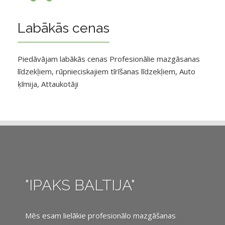
Labākās cenas
Piedāvājam labākās cenas Profesionālie mazgāsanas
līdzekļiem, rūpnieciskajiem tīrīšanas līdzekļiem, Auto
ķīmija, Attaukotāji
"IPAKS BALTIJA"
Mēs esam lielākie profesionālo mazgāšanas