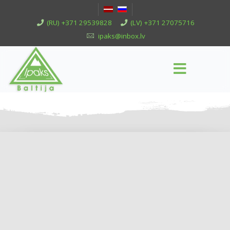
(RU) +371 29539828
(LV) +371 27075716
ipaks@inbox.lv