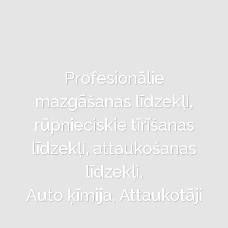
Profesionālie
mazgāšanas līdzekļi,
rūpnieciskie tīrīšanas
līdzekļi, attaukošanas
līdzekļi,
Auto ķīmija, Attaukotāji