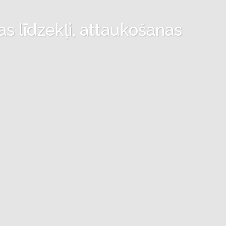
as līdzekļi, attaukošanas