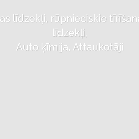
 līdzekļi, rūpnieciskie tīrīšan
līdzekļi,
Auto ķīmija, Attaukotāji