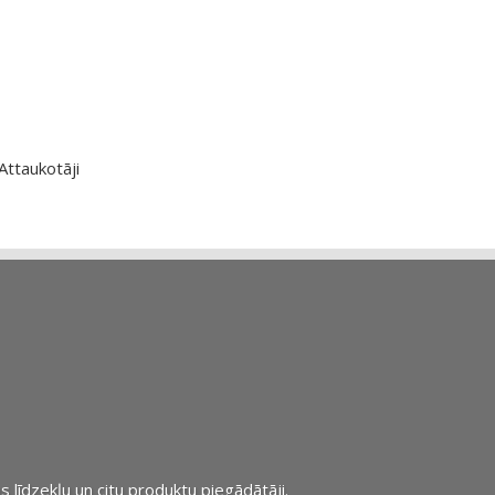
Attaukotāji
s līdzekļu un citu produktu piegādātāji.