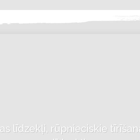
 līdzekļi, rūpnieciskie tīrīšan