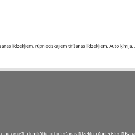
as līdzekļiem, rūpnieciskajiem tīrīšanas līdzekļiem, Auto ķīmija, 
automašīnu ķimikāliju, attaukošanas līdzekļu, rūpniecisko tīrīšana