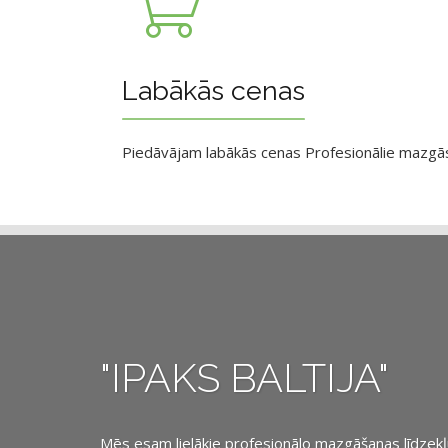
Labākās cenas
Piedāvājam labākās cenas Profesionālie mazgāsan
"IPAKS BALTIJA"
Mēs esam lielākie profesionālo mazgāšanas līdzekļu, 