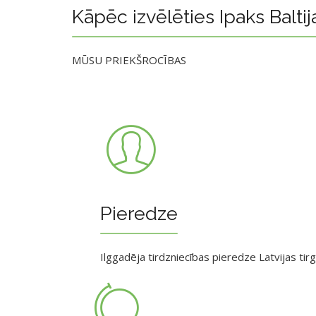
Kāpēc izvēlēties Ipaks Baltij
MŪSU PRIEKŠROCĪBAS
Pieredze
Ilggadēja tirdzniecības pieredze Latvijas tir