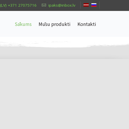
(LV) +371 27075716
ipaks@inbox.lv
Sākums
Mūsu produkti
Kontakti