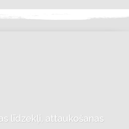
as līdzekļi, attaukošanas