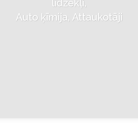
līdzekļi,
Auto ķīmija, Attaukotāji