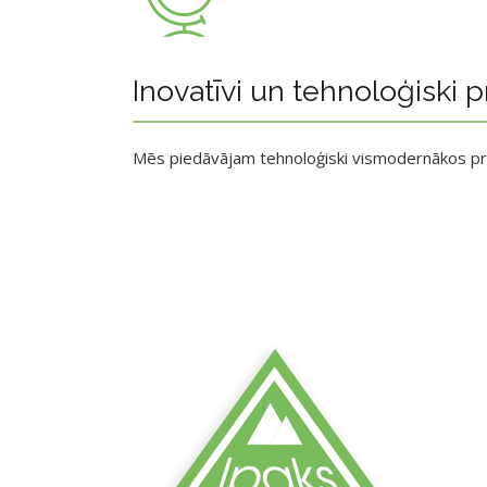
Inovatīvi un tehnoloģiski p
Mēs piedāvājam tehnoloģiski vismodernākos p