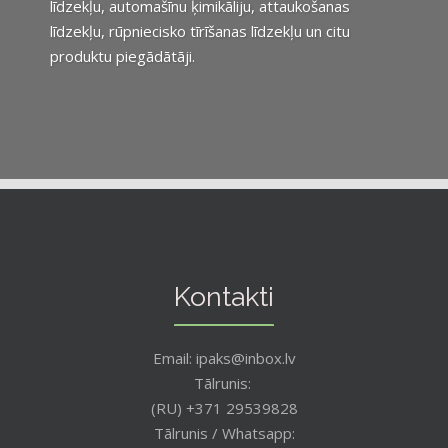
līdzekļu, automašīnu ķimikāliju, attaukošanas
līdzekļu, rūpniecisko tīrīšanas līdzekļu un citu
produktu piegādātāji.
Kontakti
Email: ipaks@inbox.lv
Tālrunis:
(RU) +371 29539828
Tālrunis / Whatsapp: