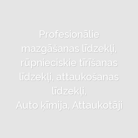
Profesionālie
mazgāšanas līdzekļi,
rūpnieciskie tīrīšanas
līdzekļi, attaukošanas
līdzekļi,
Auto ķīmija, Attaukotāji