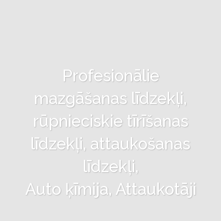
Profesionālie
mazgāšanas līdzekļi,
rūpnieciskie tīrīšanas
līdzekļi, attaukošanas
līdzekļi,
Auto ķīmija, Attaukotāji