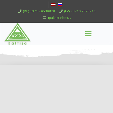
(RU) +371 29539828
(LV) +371 27075716
ipaks@inbox.lv