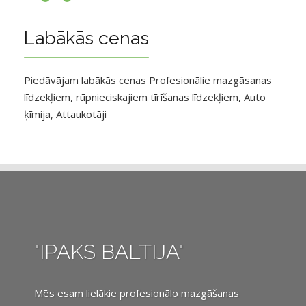
Labākās cenas
Piedāvājam labākās cenas Profesionālie mazgāsanas
līdzekļiem, rūpnieciskajiem tīrīšanas līdzekļiem, Auto
ķīmija, Attaukotāji
"IPAKS BALTIJA"
Mēs esam lielākie profesionālo mazgāšanas