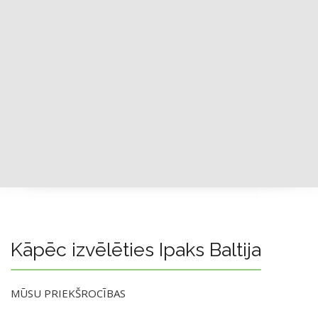
Kāpēc izvēlēties Ipaks Baltija
MŪSU PRIEKŠROCĪBAS