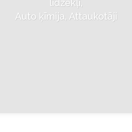
līdzekļi,
Auto ķīmija, Attaukotāji