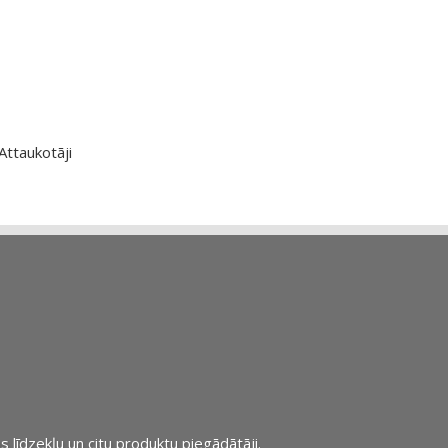
Attaukotāji
s līdzekļu un citu produktu piegādātāji.