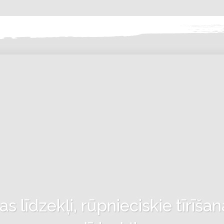
 līdzekļi, rūpnieciskie tīrīšan