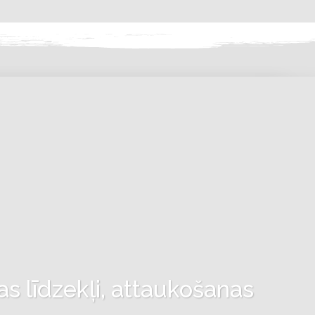
as līdzekļi, attaukošanas