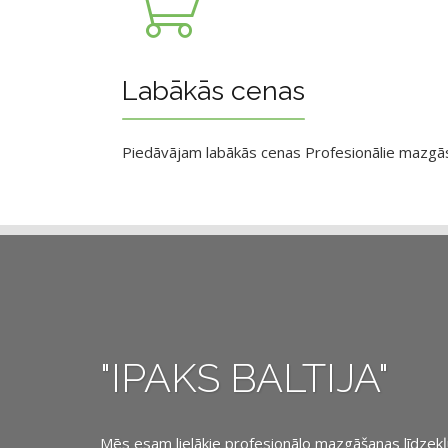
Labākās cenas
Piedāvājam labākās cenas Profesionālie mazgāsan
"IPAKS BALTIJA"
Mēs esam lielākie profesionālo mazgāšanas līdzekļu, 