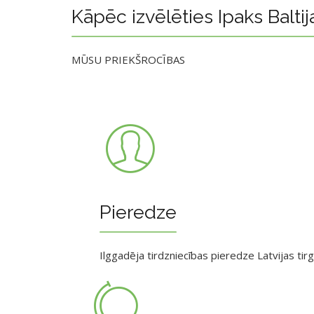
Kāpēc izvēlēties Ipaks Baltij
MŪSU PRIEKŠROCĪBAS
Pieredze
Ilggadēja tirdzniecības pieredze Latvijas tir