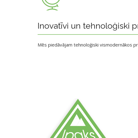
Inovatīvi un tehnoloģiski p
Mēs piedāvājam tehnoloģiski vismodernākos p