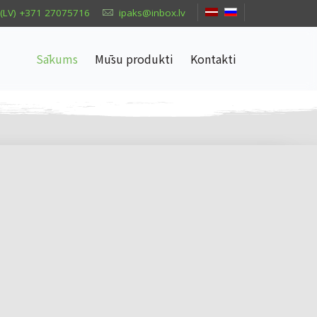
(LV) +371 27075716
ipaks@inbox.lv
Sākums
Mūsu produkti
Kontakti