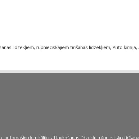
as līdzekļiem, rūpnieciskajiem tīrīšanas līdzekļiem, Auto ķīmija, 
automašīnu ķimikāliju, attaukošanas līdzekļu, rūpniecisko tīrīšana