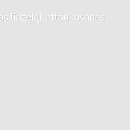
as līdzekļi, attaukošanas