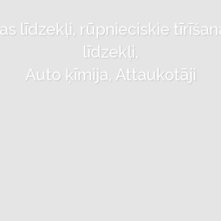
 līdzekļi, rūpnieciskie tīrīšan
līdzekļi,
Auto ķīmija, Attaukotāji