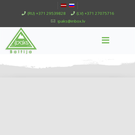
(RU) +371 29539828
(LV) +371 27075716
ipaks@inbox.lv