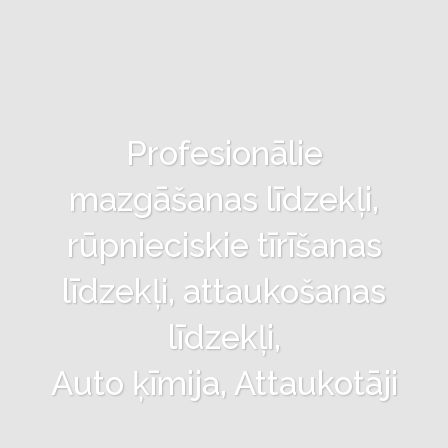
Profesionālie
mazgāšanas līdzekļi,
rūpnieciskie tīrīšanas
līdzekļi, attaukošanas
līdzekļi,
Auto ķīmija, Attaukotāji