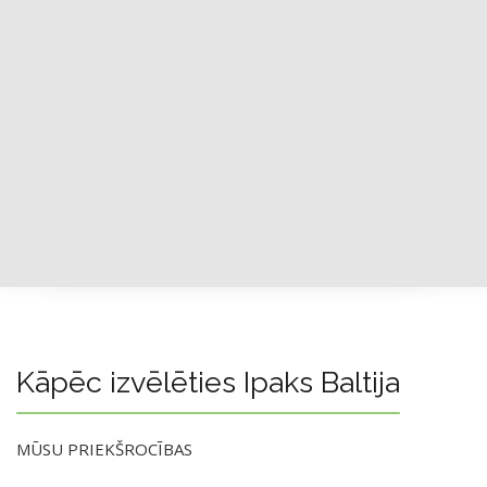
Kāpēc izvēlēties Ipaks Baltija
MŪSU PRIEKŠROCĪBAS