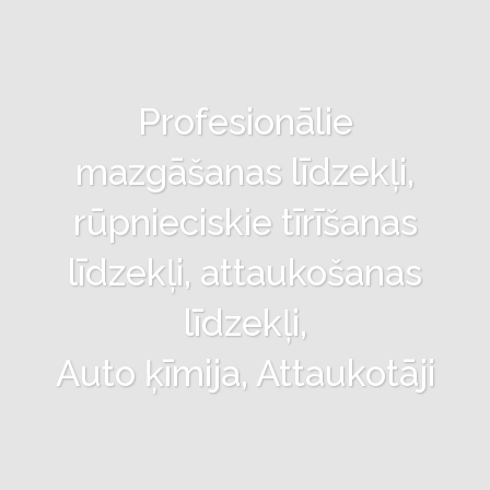
Profesionālie
mazgāšanas līdzekļi,
rūpnieciskie tīrīšanas
līdzekļi, attaukošanas
līdzekļi,
Auto ķīmija, Attaukotāji