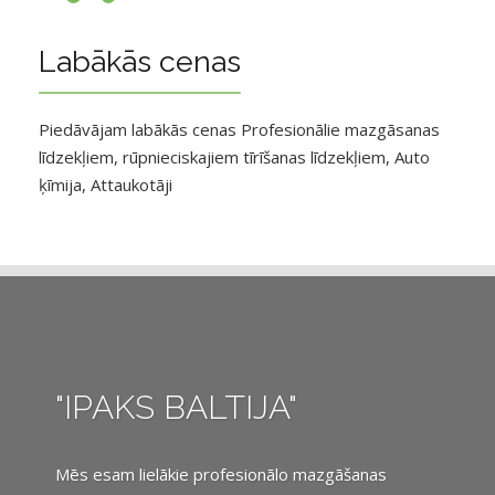
Labākās cenas
Piedāvājam labākās cenas Profesionālie mazgāsanas
līdzekļiem, rūpnieciskajiem tīrīšanas līdzekļiem, Auto
ķīmija, Attaukotāji
"IPAKS BALTIJA"
Mēs esam lielākie profesionālo mazgāšanas