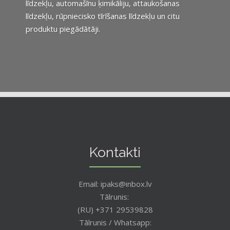
līdzekļu, automašīnu ķimikāliju, attaukošanas
līdzekļu, rūpniecisko tīrīšanas līdzekļu un citu
produktu piegādātāji.
Kontakti
Email: ipaks@inbox.lv
Tālrunis:
(RU) +371 29539828
Tālrunis / Whatsapp: