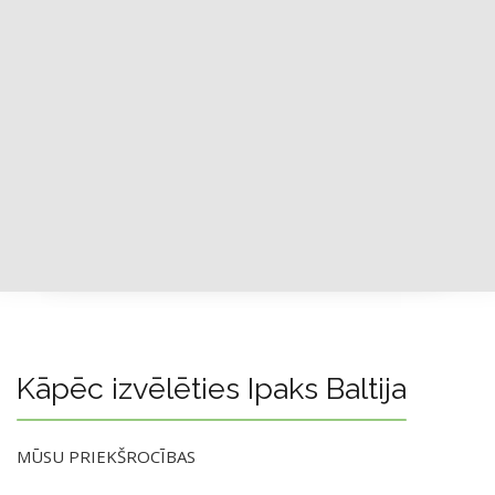
Kāpēc izvēlēties Ipaks Baltija
MŪSU PRIEKŠROCĪBAS