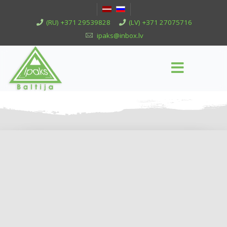
(RU) +371 29539828
(LV) +371 27075716
ipaks@inbox.lv