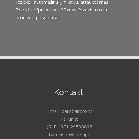
līdzekļu, automašīnu ķimikāliju, attaukošanas
līdzekļu, rūpniecisko tīrīšanas līdzekļu un citu
produktu piegādātāji.
Kontakti
Email: ipaks@inbox.lv
Tālrunis:
(RU) +371 29539828
Tālrunis / Whatsapp: