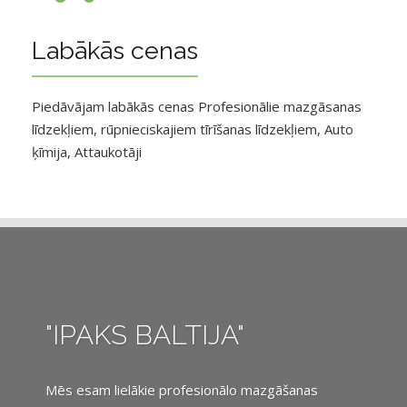
Labākās cenas
Piedāvājam labākās cenas Profesionālie mazgāsanas
līdzekļiem, rūpnieciskajiem tīrīšanas līdzekļiem, Auto
ķīmija, Attaukotāji
"IPAKS BALTIJA"
Mēs esam lielākie profesionālo mazgāšanas