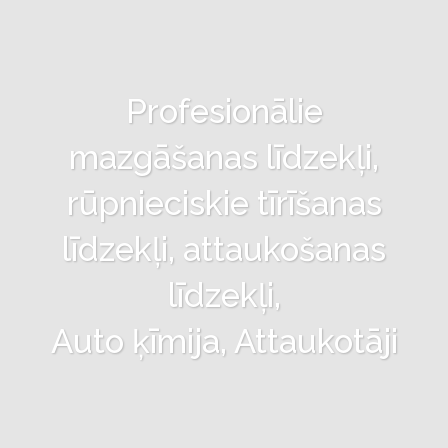
Profesionālie
mazgāšanas līdzekļi,
rūpnieciskie tīrīšanas
līdzekļi, attaukošanas
līdzekļi,
Auto ķīmija, Attaukotāji