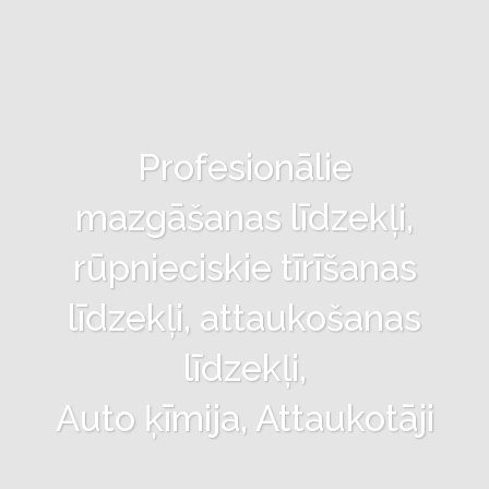
Profesionālie
mazgāšanas līdzekļi,
rūpnieciskie tīrīšanas
līdzekļi, attaukošanas
līdzekļi,
Auto ķīmija, Attaukotāji