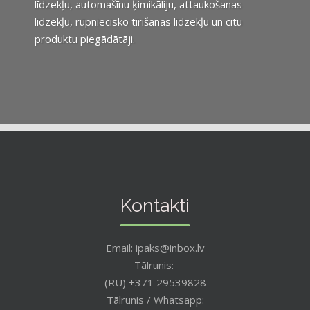
līdzekļu, automašīnu ķimikāliju, attaukošanas
līdzekļu, rūpniecisko tīrīšanas līdzekļu un citu
produktu piegādātāji.
Kontakti
Email: ipaks@inbox.lv
Tālrunis:
(RU) +371 29539828
Tālrunis / Whatsapp: