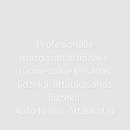
Profesionālie
mazgāšanas līdzekļi,
rūpnieciskie tīrīšanas
līdzekļi, attaukošanas
līdzekļi,
Auto ķīmija, Attaukotāji