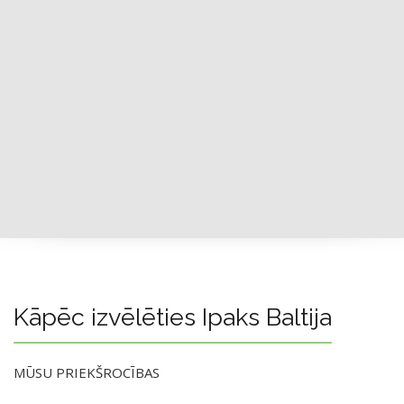
Kāpēc izvēlēties Ipaks Baltija
MŪSU PRIEKŠROCĪBAS