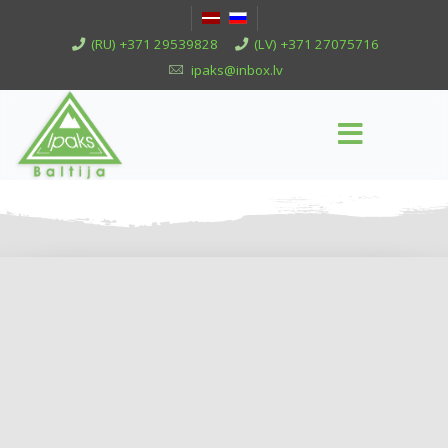
(RU) +371 29539828
(LV) +371 27075716
ipaks@inbox.lv