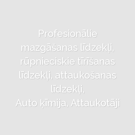
Profesionālie
mazgāšanas līdzekļi,
rūpnieciskie tīrīšanas
līdzekļi, attaukošanas
līdzekļi,
Auto ķīmija, Attaukotāji