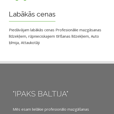
Labākās cenas
Piedāvājam labākās cenas Profesionālie mazgāsanas
līdzekļiem, rūpnieciskajiem tīrīšanas līdzekļiem, Auto
ķīmija, Attaukotāji
"IPAKS BALTIJA"
Mēs esam lielākie profesionālo mazgāšanas