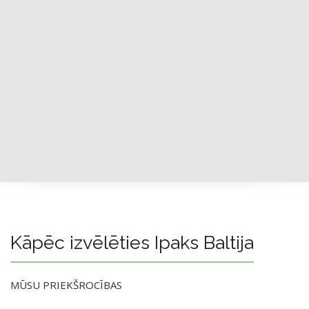
Kāpēc izvēlēties Ipaks Baltija
MŪSU PRIEKŠROCĪBAS