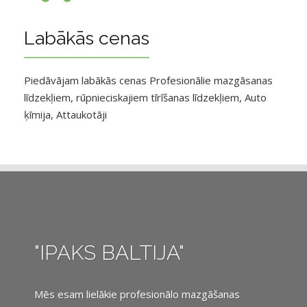
Labākās cenas
Piedāvājam labākās cenas Profesionālie mazgāsanas
līdzekļiem, rūpnieciskajiem tīrīšanas līdzekļiem, Auto
ķīmija, Attaukotāji
"IPAKS BALTIJA"
Mēs esam lielākie profesionālo mazgāšanas