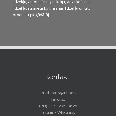
līdzekļu, automašīnu ķimikāliju, attaukošanas
līdzekļu, rūpniecisko tīrīšanas līdzekļu un citu
produktu piegādātāji.
Kontakti
Email: ipaks@inbox.lv
Tālrunis:
(RU) +371 29539828
Tālrunis / Whatsapp: