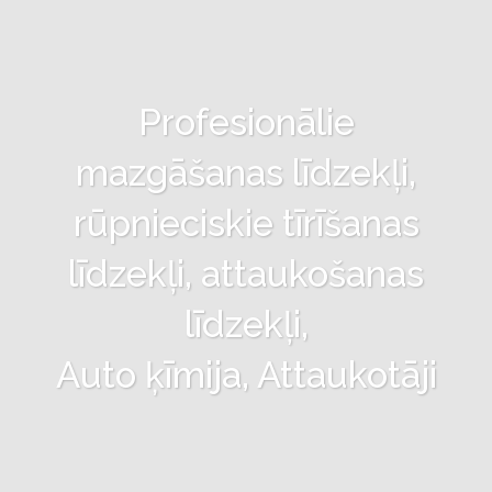
Profesionālie
mazgāšanas līdzekļi,
rūpnieciskie tīrīšanas
līdzekļi, attaukošanas
līdzekļi,
Auto ķīmija, Attaukotāji