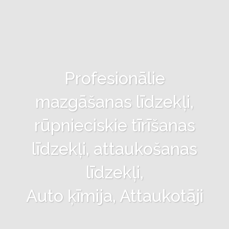
Profesionālie
mazgāšanas līdzekļi,
rūpnieciskie tīrīšanas
līdzekļi, attaukošanas
līdzekļi,
Auto ķīmija, Attaukotāji