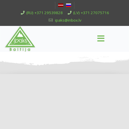
(RU) +371 29539828
(LV) +371 27075716
ipaks@inbox.lv