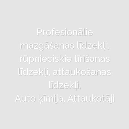
Profesionālie
mazgāšanas līdzekļi,
rūpnieciskie tīrīšanas
līdzekļi, attaukošanas
līdzekļi,
Auto ķīmija, Attaukotāji