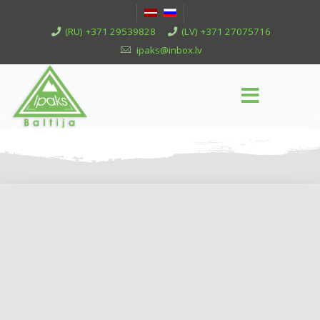
(RU) +371 29539828
(LV) +371 27075716
ipaks@inbox.lv