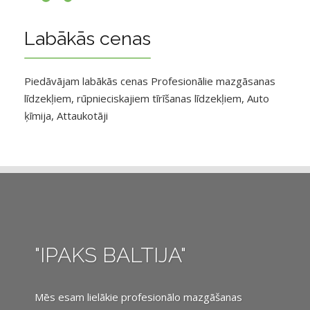
Labākās cenas
Piedāvājam labākās cenas Profesionālie mazgāsanas
līdzekļiem, rūpnieciskajiem tīrīšanas līdzekļiem, Auto
ķīmija, Attaukotāji
"IPAKS BALTIJA"
Mēs esam lielākie profesionālo mazgāšanas