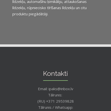
līdzekļu, automašīnu ķimikāliju, attaukošanas
līdzekļu, rūpniecisko tīrīšanas līdzekļu un citu
produktu piegādātāji.
Kontakti
Email: ipaks@inbox.lv
Tālrunis:
(RU) +371 29539828
Tālrunis / Whatsapp: