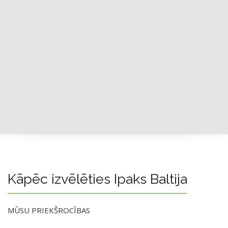
Kāpēc izvēlēties Ipaks Baltija
MŪSU PRIEKŠROCĪBAS