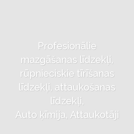
Profesionālie
mazgāšanas līdzekļi,
rūpnieciskie tīrīšanas
līdzekļi, attaukošanas
līdzekļi,
Auto ķīmija, Attaukotāji