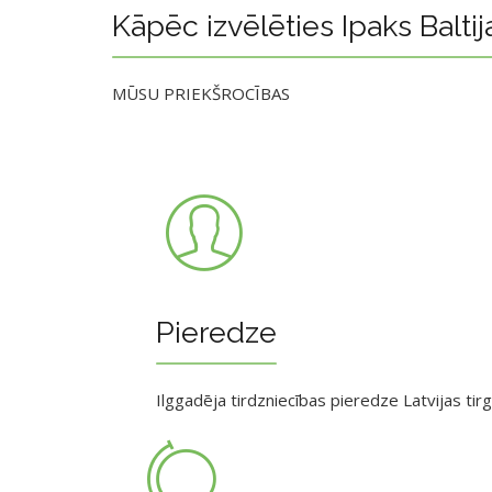
Kāpēc izvēlēties Ipaks Baltij
MŪSU PRIEKŠROCĪBAS
Pieredze
Ilggadēja tirdzniecības pieredze Latvijas tir