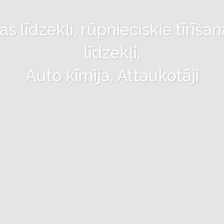
 līdzekļi, rūpnieciskie tīrīšan
līdzekļi,
Auto ķīmija, Attaukotāji