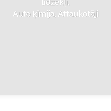
līdzekļi,
Auto ķīmija, Attaukotāji