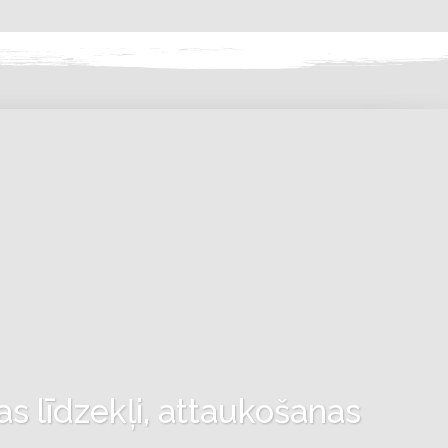
as līdzekļi, attaukošanas