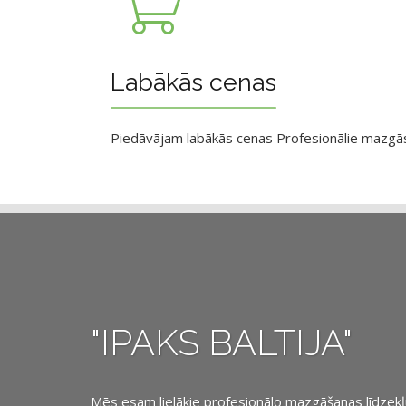
Labākās cenas
Piedāvājam labākās cenas Profesionālie mazgāsan
"IPAKS BALTIJA"
Mēs esam lielākie profesionālo mazgāšanas līdzekļu, 