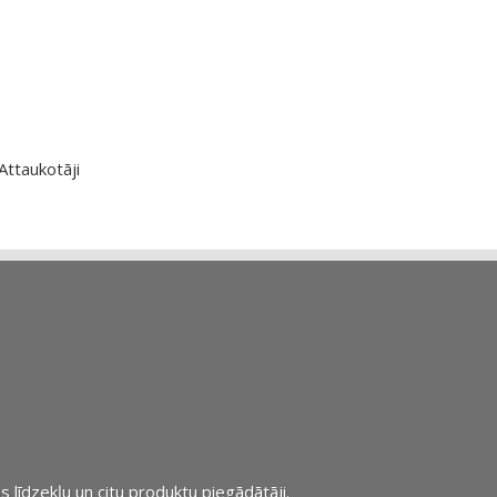
Attaukotāji
s līdzekļu un citu produktu piegādātāji.