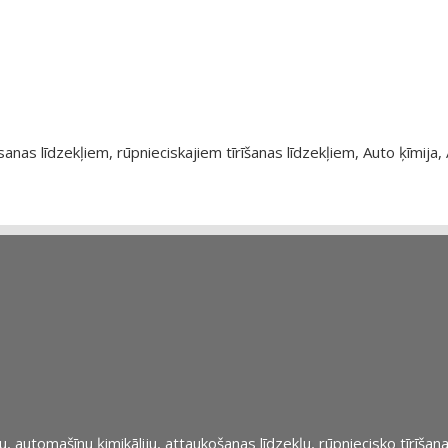
as līdzekļiem, rūpnieciskajiem tīrīšanas līdzekļiem, Auto ķīmija, 
automašīnu ķimikāliju, attaukošanas līdzekļu, rūpniecisko tīrīšana