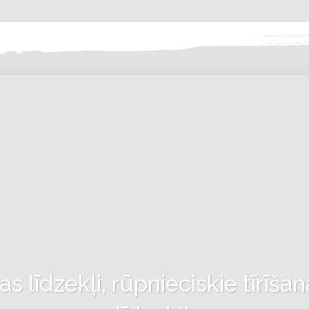
 līdzekļi, rūpnieciskie tīrīšan