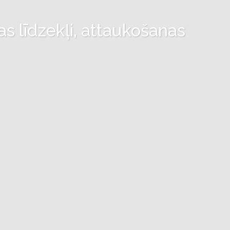
as līdzekļi, attaukošanas