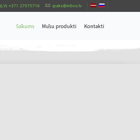
(LV) +371 27075716
ipaks@inbox.lv
Sākums
Mūsu produkti
Kontakti