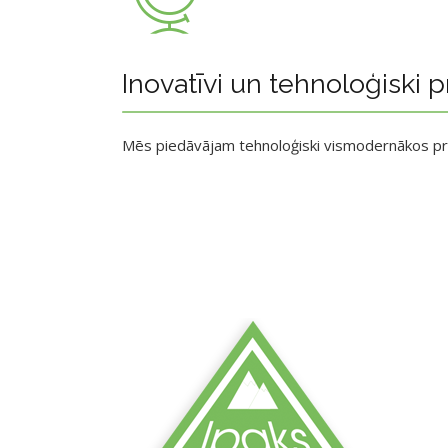
Inovatīvi un tehnoloģiski p
Mēs piedāvājam tehnoloģiski vismodernākos p