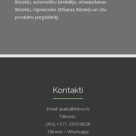
līdzekļu, automašīnu ķimikāliju, attaukošanas
līdzekļu, rūpniecisko tīrīšanas līdzekļu un citu
produktu piegādātāji.
Kontakti
Email: ipaks@inbox.lv
Tālrunis:
(RU) +371 29539828
Tālrunis / Whatsapp: