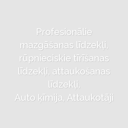
Profesionālie
mazgāšanas līdzekļi,
rūpnieciskie tīrīšanas
līdzekļi, attaukošanas
līdzekļi,
Auto ķīmija, Attaukotāji