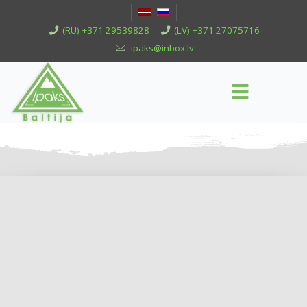
(RU) +371 29539828
(LV) +371 27075716
ipaks@inbox.lv