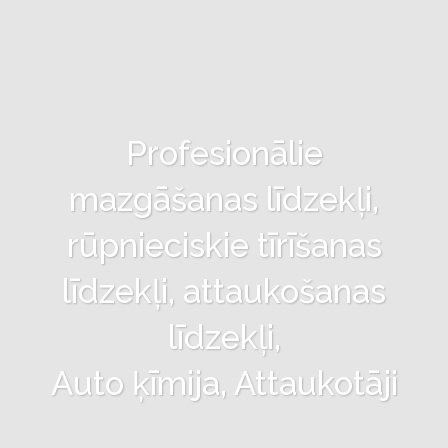
Profesionālie
mazgāšanas līdzekļi,
rūpnieciskie tīrīšanas
līdzekļi, attaukošanas
līdzekļi,
Auto ķīmija, Attaukotāji