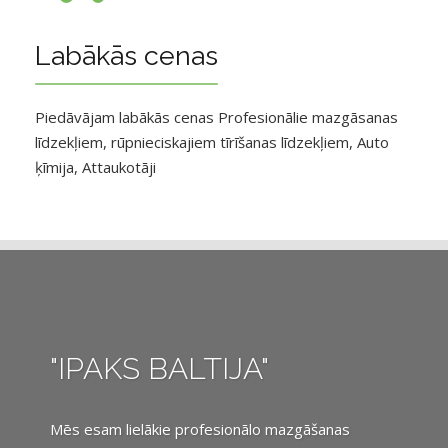
Labākās cenas
Piedāvājam labākās cenas Profesionālie mazgāsanas
līdzekļiem, rūpnieciskajiem tīrīšanas līdzekļiem, Auto
ķīmija, Attaukotāji
"IPAKS BALTIJA"
Mēs esam lielākie profesionālo mazgāšanas