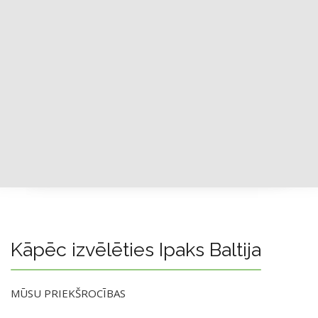
Kāpēc izvēlēties Ipaks Baltija
MŪSU PRIEKŠROCĪBAS