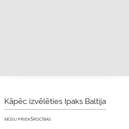
Kāpēc izvēlēties Ipaks Baltija
MŪSU PRIEKŠROCĪBAS