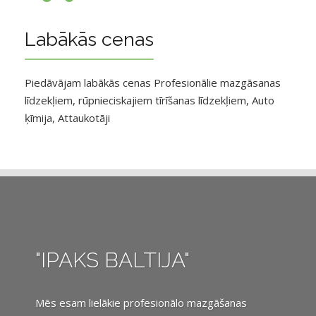
Labākās cenas
Piedāvājam labākās cenas Profesionālie mazgāsanas
līdzekļiem, rūpnieciskajiem tīrīšanas līdzekļiem, Auto
ķīmija, Attaukotāji
"IPAKS BALTIJA"
Mēs esam lielākie profesionālo mazgāšanas