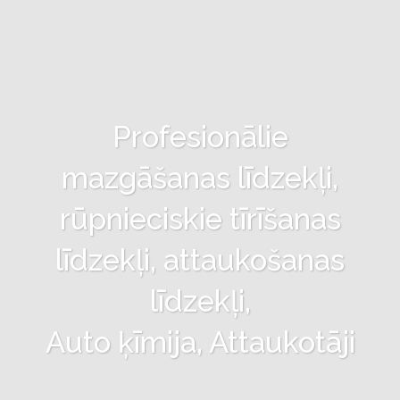
Profesionālie
mazgāšanas līdzekļi,
rūpnieciskie tīrīšanas
līdzekļi, attaukošanas
līdzekļi,
Auto ķīmija, Attaukotāji