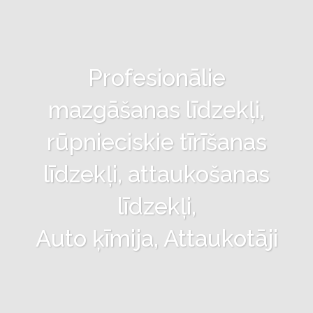
Profesionālie
mazgāšanas līdzekļi,
rūpnieciskie tīrīšanas
līdzekļi, attaukošanas
līdzekļi,
Auto ķīmija, Attaukotāji