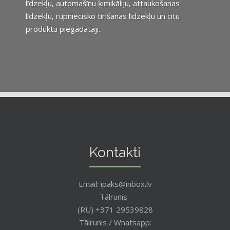
līdzekļu, automašīnu ķimikāliju, attaukošanas
līdzekļu, rūpniecisko tīrīšanas līdzekļu un citu
produktu piegādātāji.
Kontakti
Email: ipaks@inbox.lv
Tālrunis:
(RU) +371 29539828
Tālrunis / Whatsapp: