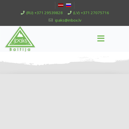
(RU) +371 29539828
(LV) +371 27075716
ipaks@inbox.lv