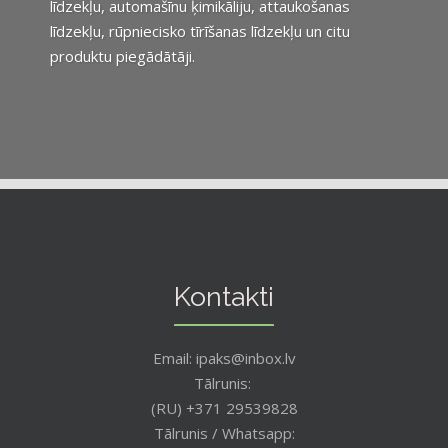
līdzekļu, automašīnu ķimikāliju, attaukošanas
līdzekļu, rūpniecisko tīrīšanas līdzekļu un citu
produktu piegādātāji.
Kontakti
Email: ipaks@inbox.lv
Tālrunis:
(RU) +371 29539828
Tālrunis / Whatsapp: