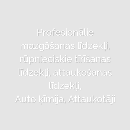
Profesionālie
mazgāšanas līdzekļi,
rūpnieciskie tīrīšanas
līdzekļi, attaukošanas
līdzekļi,
Auto ķīmija, Attaukotāji