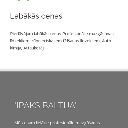
Labākās cenas
Piedāvājam labākās cenas Profesionālie mazgāsanas
līdzekļiem, rūpnieciskajiem tīrīšanas līdzekļiem, Auto
ķīmija, Attaukotāji
"IPAKS BALTIJA"
Mēs esam lielākie profesionālo mazgāšanas