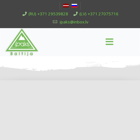
(RU) +371 29539828
(LV) +371 27075716
ipaks@inbox.lv