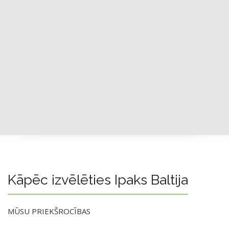
Kāpēc izvēlēties Ipaks Baltija
MŪSU PRIEKŠROCĪBAS