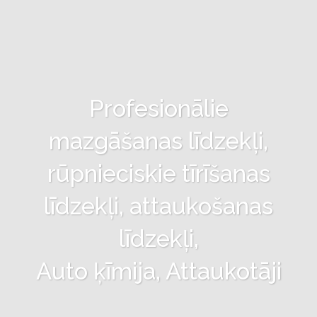
Profesionālie
mazgāšanas līdzekļi,
rūpnieciskie tīrīšanas
līdzekļi, attaukošanas
līdzekļi,
Auto ķīmija, Attaukotāji