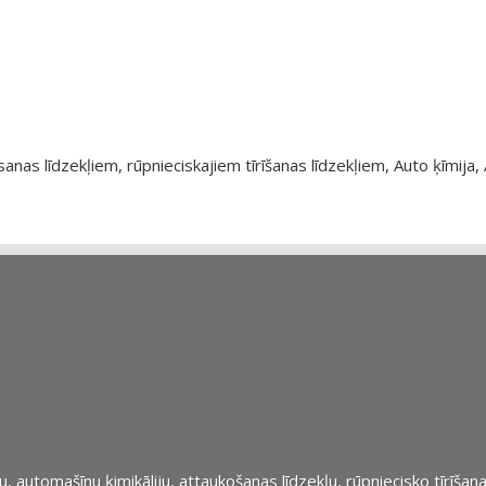
as līdzekļiem, rūpnieciskajiem tīrīšanas līdzekļiem, Auto ķīmija, 
automašīnu ķimikāliju, attaukošanas līdzekļu, rūpniecisko tīrīšana