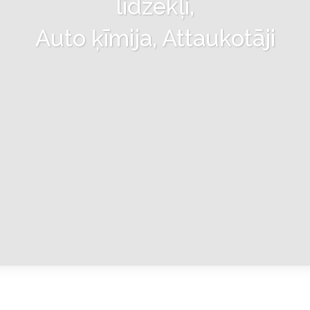
līdzekļi,
Auto ķīmija, Attaukotāji