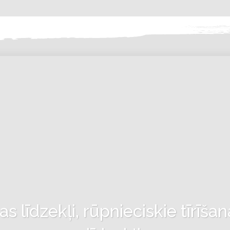
 līdzekļi, rūpnieciskie tīrīšan