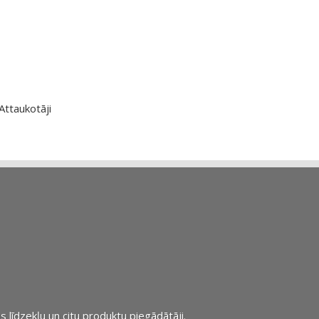
Attaukotāji
s līdzekļu un citu produktu piegādātāji.