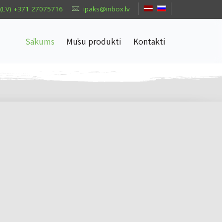
(LV) +371 27075716
ipaks@inbox.lv
Sākums
Mūsu produkti
Kontakti