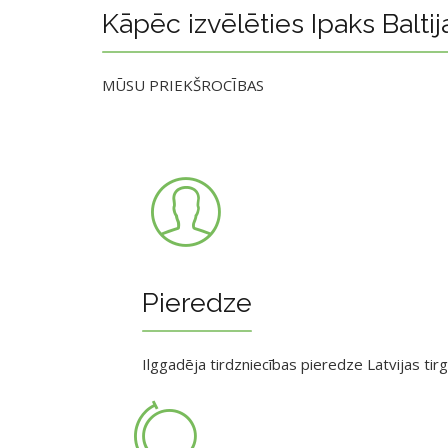
Kāpēc izvēlēties Ipaks Baltij
MŪSU PRIEKŠROCĪBAS
Pieredze
Ilggadēja tirdzniecības pieredze Latvijas tir