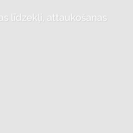
as līdzekļi, attaukošanas