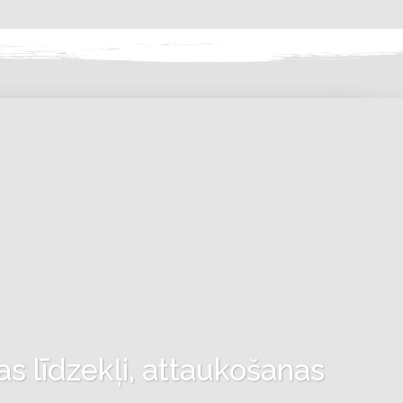
as līdzekļi, attaukošanas