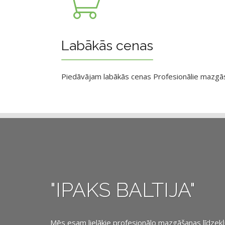
Labākās cenas
Piedāvājam labākās cenas Profesionālie mazgāsan
"IPAKS BALTIJA"
Mēs esam lielākie profesionālo mazgāšanas līdzekļu, 