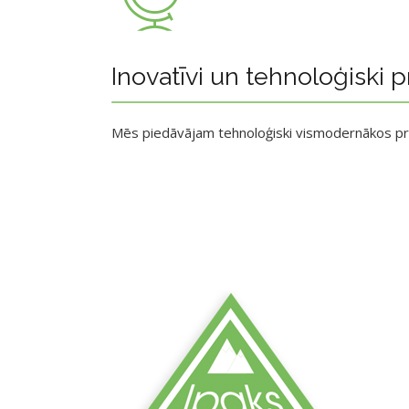
Inovatīvi un tehnoloģiski p
Mēs piedāvājam tehnoloģiski vismodernākos p