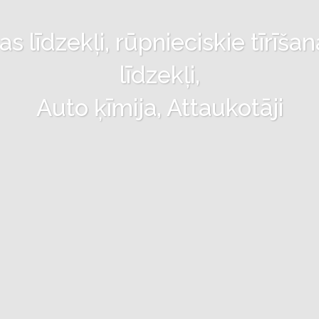
 līdzekļi, rūpnieciskie tīrīšan
līdzekļi,
Auto ķīmija, Attaukotāji