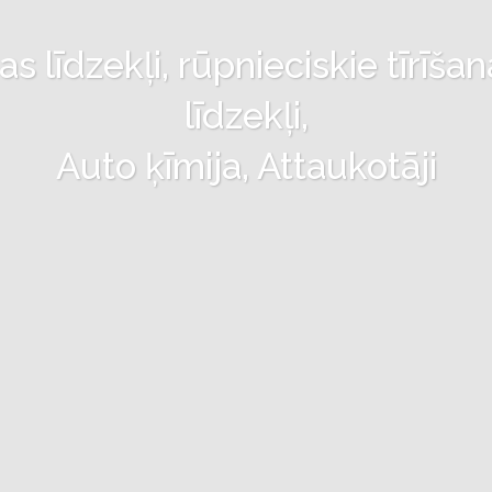
 līdzekļi, rūpnieciskie tīrīšan
līdzekļi,
Auto ķīmija, Attaukotāji