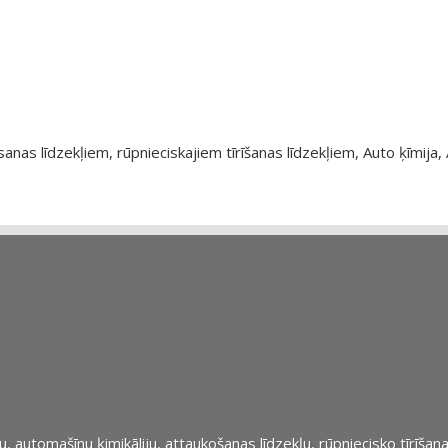
as līdzekļiem, rūpnieciskajiem tīrīšanas līdzekļiem, Auto ķīmija, 
automašīnu ķimikāliju, attaukošanas līdzekļu, rūpniecisko tīrīšana