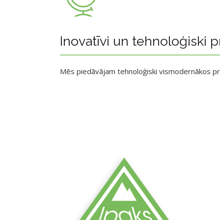
Inovatīvi un tehnoloģiski p
Mēs piedāvājam tehnoloģiski vismodernākos p