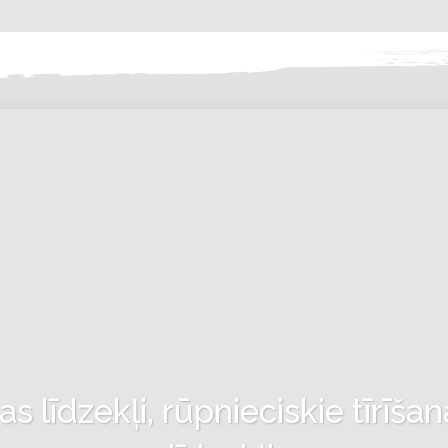
 līdzekļi, rūpnieciskie tīrīšan