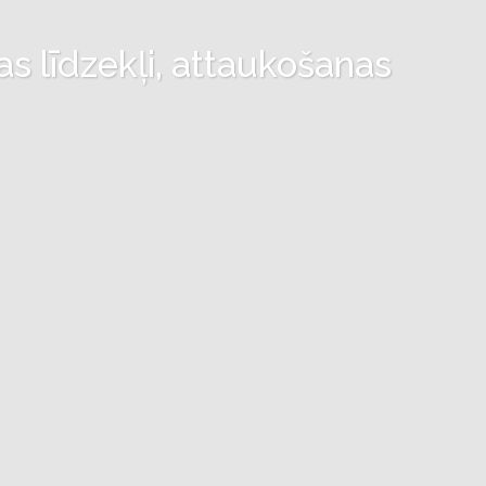
as līdzekļi, attaukošanas