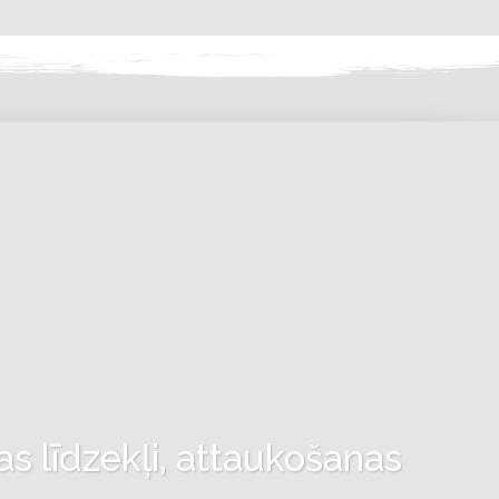
as līdzekļi, attaukošanas