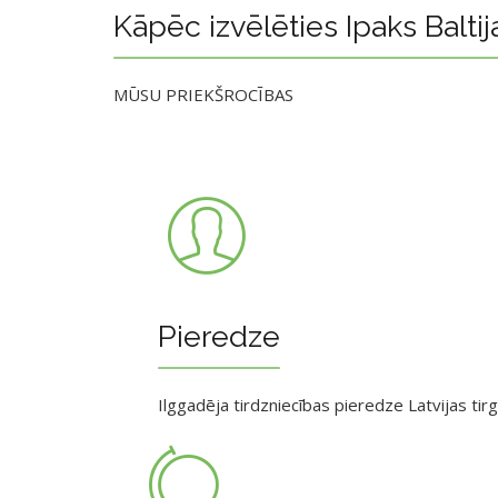
Kāpēc izvēlēties Ipaks Baltij
MŪSU PRIEKŠROCĪBAS
Pieredze
Ilggadēja tirdzniecības pieredze Latvijas tir