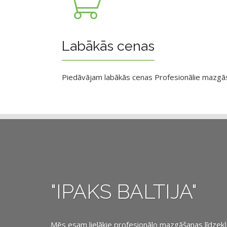
Labākās cenas
Piedāvājam labākās cenas Profesionālie mazgāsan
"IPAKS BALTIJA"
Mēs esam lielākie profesionālo mazgāšanas līdzekļu, 