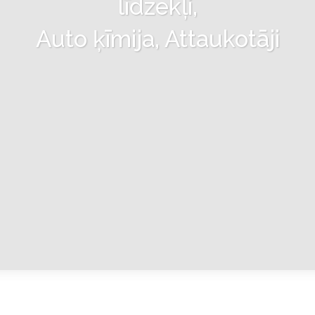
līdzekļi,
Auto ķīmija, Attaukotāji