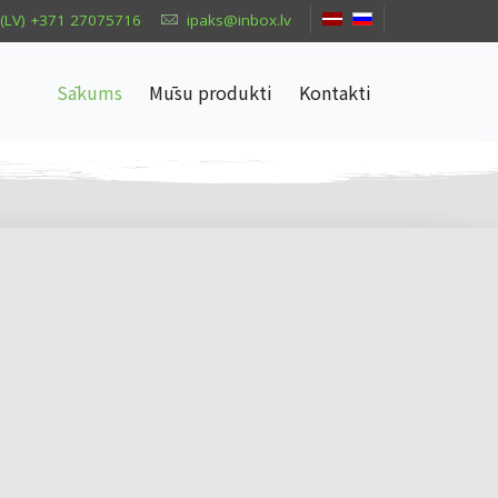
(LV) +371 27075716
ipaks@inbox.lv
Sākums
Mūsu produkti
Kontakti