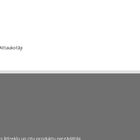
Attaukotāji
s līdzekļu un citu produktu piegādātāji.