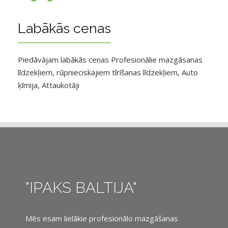
Labākās cenas
Piedāvājam labākās cenas Profesionālie mazgāsanas
līdzekļiem, rūpnieciskajiem tīrīšanas līdzekļiem, Auto
ķīmija, Attaukotāji
"IPAKS BALTIJA"
Mēs esam lielākie profesionālo mazgāšanas