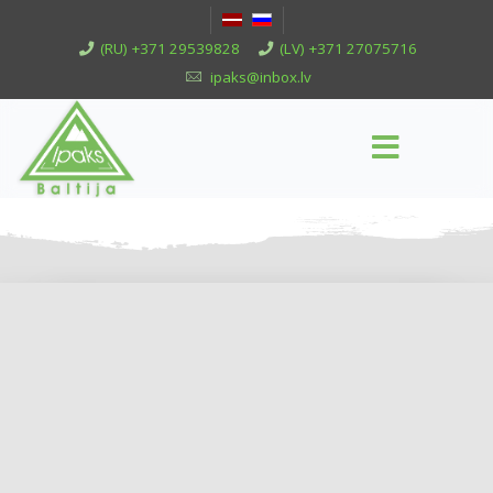
(RU) +371 29539828
(LV) +371 27075716
ipaks@inbox.lv