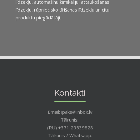
līdzekļu, automašīnu ķimikāliju, attaukošanas
līdzekļu, rūpniecisko tīrīšanas līdzekļu un citu
produktu piegādātāji.
Kontakti
Email: ipaks@inbox.lv
Tālrunis:
(RU) +371 29539828
Tālrunis / Whatsapp: