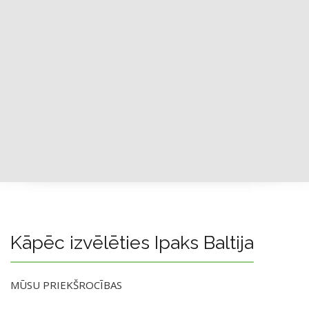
Kāpēc izvēlēties Ipaks Baltija
MŪSU PRIEKŠROCĪBAS