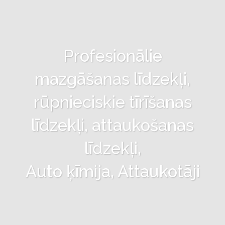
Profesionālie
mazgāšanas līdzekļi,
rūpnieciskie tīrīšanas
līdzekļi, attaukošanas
līdzekļi,
Auto ķīmija, Attaukotāji