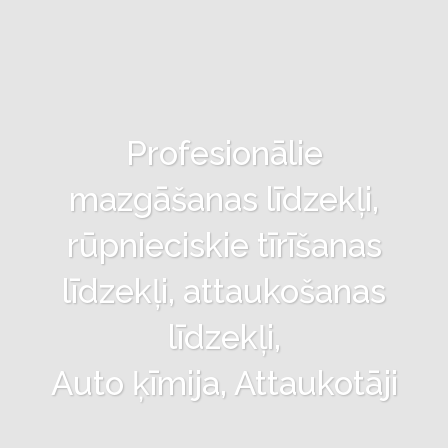
Profesionālie
mazgāšanas līdzekļi,
rūpnieciskie tīrīšanas
līdzekļi, attaukošanas
līdzekļi,
Auto ķīmija, Attaukotāji